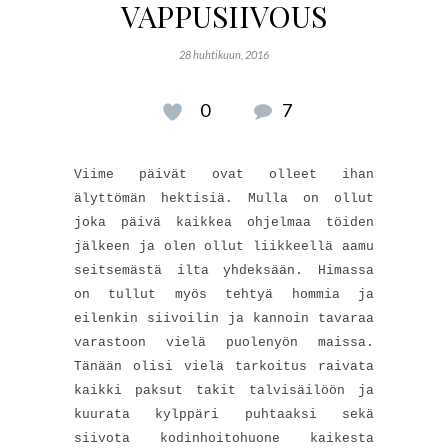
VAPPUSIIVOUS
28 huhtikuun, 2016
0
7
Viime päivät ovat olleet ihan
älyttömän hektisiä. Mulla on ollut
joka päivä kaikkea ohjelmaa töiden
jälkeen ja olen ollut liikkeellä aamu
seitsemästä ilta yhdeksään. Himassa
on tullut myös tehtyä hommia ja
eilenkin siivoilin ja kannoin tavaraa
varastoon vielä puolenyön maissa.
Tänään olisi vielä tarkoitus raivata
kaikki paksut takit talvisäilöön ja
kuurata kylppäri puhtaaksi sekä
siivota kodinhoitohuone kaikesta