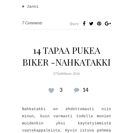
♥ Janni
7 Comments
Share
14 TAPAA PUKEA
BIKER -NAHKATAKKI
27 huhtikuun, 2016
3
14
Nahkatakki on ehdottomasti niin
minun, kuin varmasti todella monien
muidenkin yksi käytetyimmistä
vaatekappaleista. Hyvin istuva pehmeä