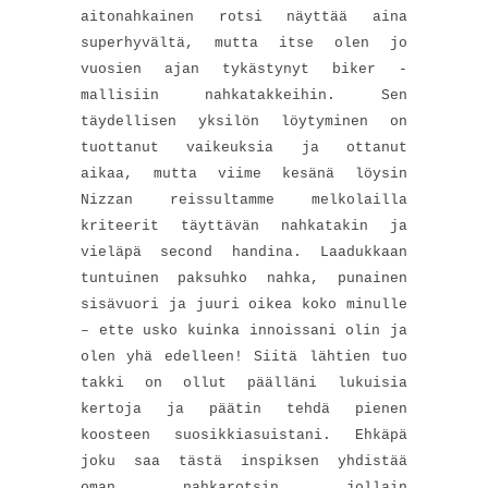
aitonahkainen rotsi näyttää aina
superhyvältä, mutta itse olen jo
vuosien ajan tykästynyt biker -
mallisiin nahkatakkeihin. Sen
täydellisen yksilön löytyminen on
tuottanut vaikeuksia ja ottanut
aikaa, mutta viime kesänä löysin
Nizzan reissultamme melkolailla
kriteerit täyttävän nahkatakin ja
vieläpä second handina. Laadukkaan
tuntuinen paksuhko nahka, punainen
sisävuori ja juuri oikea koko minulle
– ette usko kuinka innoissani olin ja
olen yhä edelleen! Siitä lähtien tuo
takki on ollut päälläni lukuisia
kertoja ja päätin tehdä pienen
koosteen suosikkiasuistani. Ehkäpä
joku saa tästä inspiksen yhdistää
oman nahkarotsin jollain