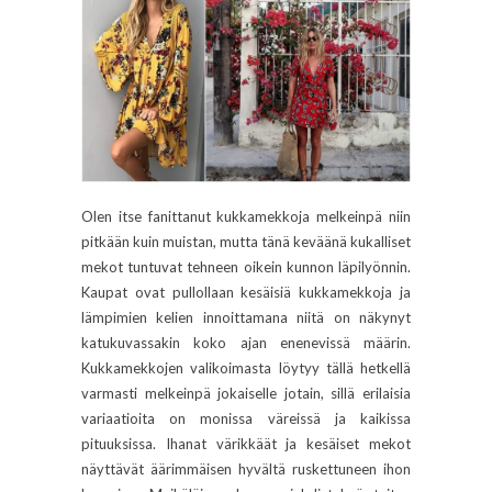
Olen itse fanittanut kukkamekkoja melkeinpä niin
pitkään kuin muistan, mutta tänä keväänä kukalliset
mekot tuntuvat tehneen oikein kunnon läpilyönnin.
Kaupat ovat pullollaan kesäisiä kukkamekkoja ja
lämpimien kelien innoittamana niitä on näkynyt
katukuvassakin koko ajan enenevissä määrin.
Kukkamekkojen valikoimasta löytyy tällä hetkellä
varmasti melkeinpä jokaiselle jotain, sillä erilaisia
variaatioita on monissa väreissä ja kaikissa
pituuksissa. Ihanat värikkäät ja kesäiset mekot
näyttävät äärimmäisen hyvältä ruskettuneen ihon