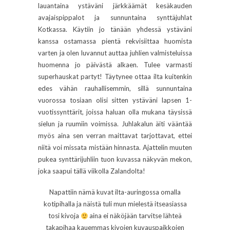
lauantaina ystäväni järkkäämät kesäkauden
avajaispippalot ja sunnuntaina synttäjuhlat
Kotkassa. Käytiin jo tänään yhdessä ystäväni
kanssa ostamassa pientä rekvisiittaa huomista
varten ja olen luvannut auttaa juhlien valmisteluissa
huomenna jo päivästä alkaen. Tulee varmasti
superhauskat partyt! Täytynee ottaa ilta kuitenkin
edes vähän rauhallisemmin, sillä sunnuntaina
vuorossa tosiaan olisi sitten ystäväni lapsen 1-
vuotissynttärit, joissa haluan olla mukana täysissä
sielun ja ruumiin voimissa. Juhlakalun äiti vääntää
myös aina sen verran maittavat tarjottavat, ettei
niitä voi missata mistään hinnasta. Ajattelin muuten
pukea synttärijuhliin tuon kuvassa näkyvän mekon,
joka saapui tällä viikolla Zalandolta!
Napattiin nämä kuvat ilta-auringossa omalla
kotipihalla ja näistä tuli mun mielestä itseasiassa
tosi kivoja
aina ei näköjään tarvitse lähteä
takapihaa kauemmas kivojen kuvauspaikkojen