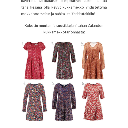
kaverina. Meikäläisen lemppariyhdistelmä taitaa
tänä kesänä olla kevyt kukkamekko yhdistettynä
mokkabootseihin ja nahka- tai farkkutakkiin!
Kokosin muutamia suosikkejani tähän Zalandon
kukkamekkotarjonnasta: