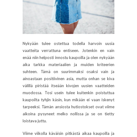
Nykyään tulee ostettua todella harvoin uusia
vaatteita verrattuna entiseen. Jotenkin en vain
enää niin helposti innostu kaupoilla ja olen nykyään
aika tarkka materiaalien ja muiden kriteerien
suhteen. Tämä on suurimmaksi osaksi vain ja
ainoastaan positiivinen asia, mutta onhan se kiva
välillä piristää itseään kivojen uusien vaatteiden
muodossa. Tosi usein tulee kuitenkin poistuttua
kaupoilta tyhjin käsin, kun mikään ei vaan iskenyt
tarpeeksi. Tämän ansiosta hutiostokset ovat viime
aikoina pysyneet melko nollissa ja se on tietty
loistava juttu.
Viime viikolla käväisin pitkästä aikaa kaupoilla ja