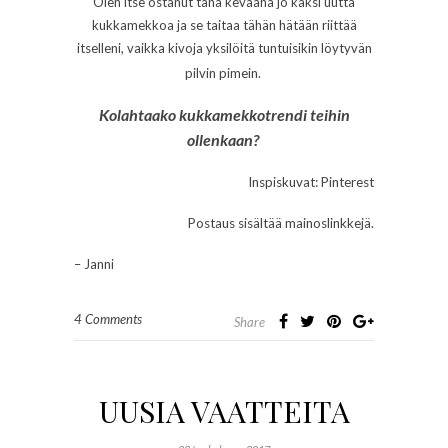
Olen itse ostanut tänä keväänä jo kaksi uutta
kukkamekkoa ja se taitaa tähän hätään riittää
itselleni, vaikka kivoja yksilöitä tuntuisikin löytyvän
pilvin pimein.
Kolahtaako kukkamekkotrendi teihin
ollenkaan?
Inspiskuvat: Pinterest
Postaus sisältää mainoslinkkejä.
– Janni
4 Comments
Share
UUSIA VAATTEITA