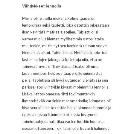
Viihdykkeet lennolla
Meillä oli lennolla mukana kolme taaperon
lempikirjaa sekä tabletti, joka ostettiin oikeastaan
ihan vain tätä matkaa ajatellen. Tabletti olisi
varmasti ollut hieman myöhemmin ostoslistalla
muutenkin, mutta nyt sen hankinta reissun vuoksi
hieman aikaistui. Tabletille sai Netflixistä ladattua
lasten sarjojen jaksoja sekä leffoja niin, että ne
toimivat myös offline-tilassa. Lisäksi olimme
ladanneet pari helppoa taaperoille suunnattua
peliä. Tabletissa oli hyvä uutuuden viehätys ja sen
parissa lapsi viihtyikin kivasti molemmilla lennoilla.
Lisäksi lentokoneessa riitti toki muutenkin
ihmeteltävää varsinkin menomatkalla; ikkunasta oli
kiva seurailla lentokentän henkilökunnan hommia ja
edessä olevan istuimen kotelosta löytyneet
toimintaohjeet hätätilaa varten luettiin huolella
useaan otteeseen. Toki lapsi olisi kovasti halunnut