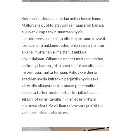
Kokonaisuudessaan meidän neljän tunnin lennot
Mallorcalle puolitoistavuotiaan taaperon kanssa
sujuivat kumpaankin suuntaan hyvin.
Lentokoneessa olemista olisi helpottanut kovasti,
jos lapsi olisi nukkunut edes jonkin verran lennon
aikana, mutta hän ei malttanut nukkua
sekuntiakaan. Olimme ottaneet mukaan unilelun,
unitutin ja harson, jotta unen saaminen olisi ollut
helpompaa, mutta turhaan. Viihdykkeiden ja
snackien avulla kuitenkin pärjättiin hyvin sekä
vältyttiin oikeastaan kokonaan pahemmilta
kiukuilta tai hermostumisilta. Jos jälkiviisaana
tekisin jotain eri tavalla, niin en edes yrittäisi
nukuttaa häntä. Se oli ihan toivotonta ja siitä tuli
vain itselle ihan turha stressi!