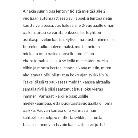
Ainakin suurin osa lentoyhtiöistä mieltää alle 2-
vuotiaan automaattisesti sylilapseksi lentoja netin
kautta varatessa. Jos haluaa alle 2-vuotiaalle oman
paikan, pitää se varata erikseen lentoyhtiön
asiakaspalvelun kautta. Sylissä matkustaminen olisi
tietenkin tullut halvemmaksi, mutta meidän
mielestä oma paikka lapselle tuntui ihan
ehdottomalta. Ja sitä se kyllä mielestäni todella
olikin ja monta kertaa lennon aikana mietin, miten
ahdistavaa olisi ollut istua koko ajan sylikkäin ja
lisäksi tässä tapauksessa meidän kanssa ahtaalla
samalla rivillä olisi saattanut istua joku vieras
ihminen. Varmasti kaikille osapuolille
mielekkäämpää, että puolitoistavuotiaalla oli oma
paikka. Vauvan kanssa olisi varmasti ihan
suhteellisen helppo matkata sylikkäin, mutta
tällaisen menevän tyypin kanssa ihan eri juttu!