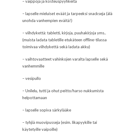
– vaippoja ja kosteuspyyhkeitä
– lapselle mieluiset eväät ja tarpeeksi snackseja (älä
unohda vanhempien eväitä!)
– viihdykettä: tabletti, kirjoja, puuhakirjoja yms..
(muista ladata tabletille etukäteen offline-tilassa
toimivaa viihdykettä sekä ladata akku)
– vaihtovaatteet vahinkojen varalta lapselle sekä
vanhemmille
– vesipullo
– Unilelu, tutti ja ohut peitto/harso nukkumista
helpottamaan
– lapselle sopiva särkylääke
– tyhjiä muovipusseja (esim. likapyykille tai
käytetyille vaipoille)