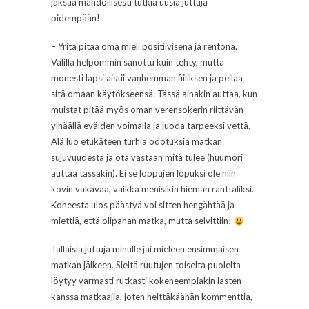
jaksaa mahdollisesti tutkia uusia juttuja
pidempään!
– Yritä pitää oma mieli positiivisena ja rentona.
Välillä helpommin sanottu kuin tehty, mutta
monesti lapsi aistii vanhemman fiiliksen ja peilaa
sitä omaan käytökseensä. Tässä ainakin auttaa, kun
muistat pitää myös oman verensokerin riittävän
ylhäällä eväiden voimalla ja juoda tarpeeksi vettä.
Älä luo etukäteen turhia odotuksia matkan
sujuvuudesta ja ota vastaan mitä tulee (huumori
auttaa tässäkin). Ei se loppujen lopuksi ole niin
kovin vakavaa, vaikka menisikin hieman ranttaliksi.
Koneesta ulos päästyä voi sitten hengähtää ja
miettiä, että olipahan matka, mutta selvittiin!
Tällaisia juttuja minulle jäi mieleen ensimmäisen
matkan jälkeen. Sieltä ruutujen toiselta puolelta
löytyy varmasti rutkasti kokeneempiakin lasten
kanssa matkaajia, joten heittäkäähän kommenttia,