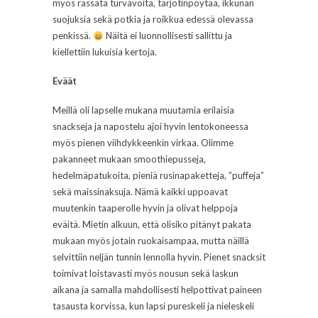
myös rassata turvavöitä, tarjotinpöytää, ikkunan
suojuksia sekä potkia ja roikkua edessä olevassa
penkissä.
Näitä ei luonnollisesti sallittu ja
kiellettiin lukuisia kertoja.
Eväät
Meillä oli lapselle mukana muutamia erilaisia
snackseja ja napostelu ajoi hyvin lentokoneessa
myös pienen viihdykkeenkin virkaa. Olimme
pakanneet mukaan smoothiepusseja,
hedelmäpatukoita, pieniä rusinapaketteja, ”puffeja”
sekä maissinaksuja. Nämä kaikki uppoavat
muutenkin taaperolle hyvin ja olivat helppoja
eväitä. Mietin alkuun, että olisiko pitänyt pakata
mukaan myös jotain ruokaisampaa, mutta näillä
selvittiin neljän tunnin lennolla hyvin. Pienet snacksit
toimivat loistavasti myös nousun sekä laskun
aikana ja samalla mahdollisesti helpottivat paineen
tasausta korvissa, kun lapsi pureskeli ja nieleskeli