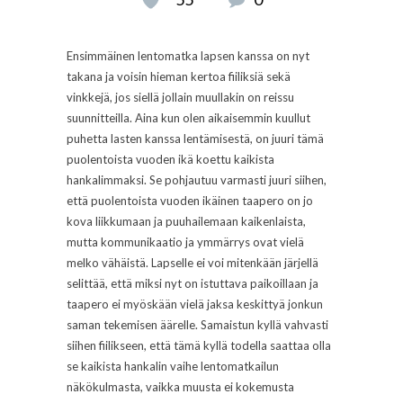
Ensimmäinen lentomatka lapsen kanssa on nyt
takana ja voisin hieman kertoa fiiliksiä sekä
vinkkejä, jos siellä jollain muullakin on reissu
suunnitteilla. Aina kun olen aikaisemmin kuullut
puhetta lasten kanssa lentämisestä, on juuri tämä
puolentoista vuoden ikä koettu kaikista
hankalimmaksi. Se pohjautuu varmasti juuri siihen,
että puolentoista vuoden ikäinen taapero on jo
kova liikkumaan ja puuhailemaan kaikenlaista,
mutta kommunikaatio ja ymmärrys ovat vielä
melko vähäistä. Lapselle ei voi mitenkään järjellä
selittää, että miksi nyt on istuttava paikoillaan ja
taapero ei myöskään vielä jaksa keskittyä jonkun
saman tekemisen äärelle. Samaistun kyllä vahvasti
siihen fiilikseen, että tämä kyllä todella saattaa olla
se kaikista hankalin vaihe lentomatkailun
näkökulmasta, vaikka muusta ei kokemusta