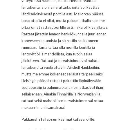
yhteydessä ruumaan, mutta Helsinki-Vantaan
lentokentällä on lainarattaita, joita voi käyttää
lähtöselvityksestä portille asti. Mallorcan päässä
lainarattaita ei ollut, mutta paluumatkalla saimme
pitää omat rattaat portille asti, mikä oli kiva yllätys.
Rattaat jätettiin lennon henkilökunnalle juuri ennen
koneeseen astumista ja siirrettiin siitä koneen
ruumaan. Tämä taitaa olla monilla kentillä ja
lentoyhtiöillä mahdollista, kun tutkin asiaa
jäkikäteen. Rattaat ja turvaistuimet voi pakata
lentokentiltä vuokrattaviin Airshell -laukkuihin,
mutta me emme kokeneet sellaista tarpeelliseksi.
Helsingin päässä rattaat pakattiin läpinäkyvään
suojapussiin ja paluumatkalla ne matkasivat ihan
sellaisenaan. Ainakin Finnairilla ja Norwegianilla
rattaat sekä mahdollisen turvaistuimen sai ottaa
mukaan ilman lisämaksua!
Pakkauslista lapsen käsimatkatavaroille: