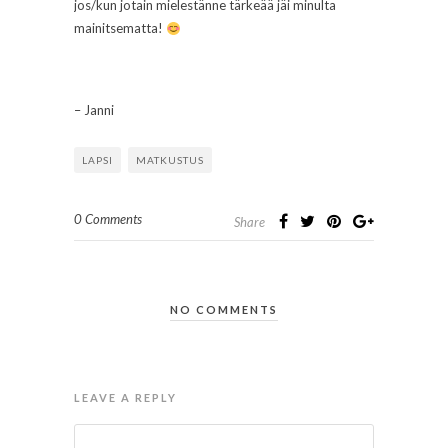
jos/kun jotain mielestänne tärkeää jäi minulta
mainitsematta!
– Janni
LAPSI
MATKUSTUS
0 Comments
Share
NO COMMENTS
LEAVE A REPLY