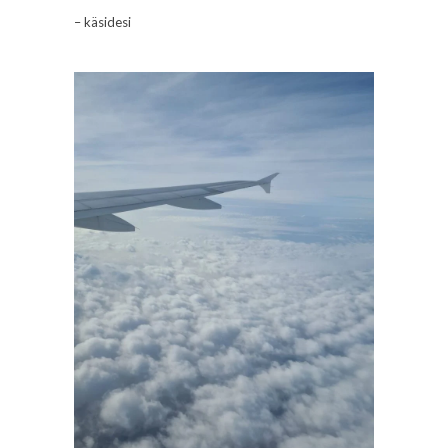
– käsidesi