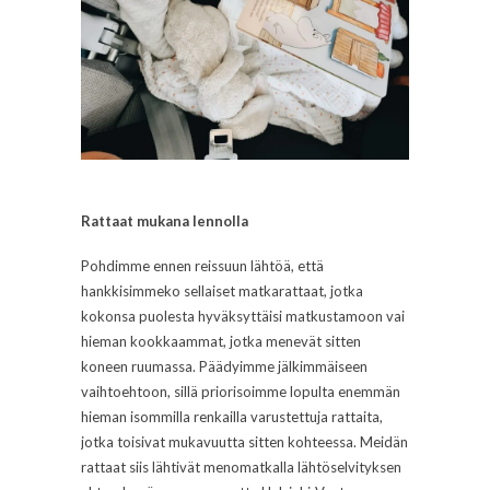
Rattaat mukana lennolla
Pohdimme ennen reissuun lähtöä, että
hankkisimmeko sellaiset matkarattaat, jotka
kokonsa puolesta hyväksyttäisi matkustamoon vai
hieman kookkaammat, jotka menevät sitten
koneen ruumassa. Päädyimme jälkimmäiseen
vaihtoehtoon, sillä priorisoimme lopulta enemmän
hieman isommilla renkailla varustettuja rattaita,
jotka toisivat mukavuutta sitten kohteessa. Meidän
rattaat siis lähtivät menomatkalla lähtöselvityksen