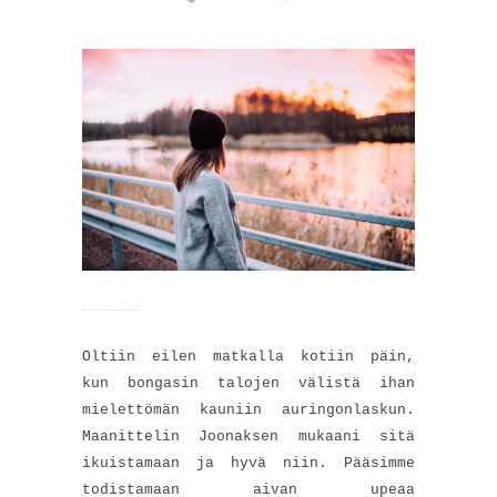
Watch The Channel (2016) Full Movie Online Streaming Online and Download
Oltiin eilen matkalla kotiin päin,
kun bongasin talojen välistä ihan
mielettömän kauniin auringonlaskun.
Maanittelin Joonaksen mukaani sitä
ikuistamaan ja hyvä niin. Pääsimme
todistamaan aivan upeaa