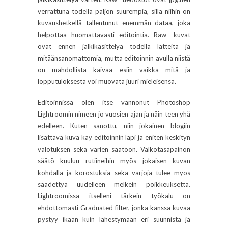
verrattuna todella paljon suurempia, sillä niihin on
kuvaushetkellä tallentunut enemmän dataa, joka
helpottaa huomattavasti editointia. Raw -kuvat
ovat ennen jälkikäsittelyä todella latteita ja
mitäänsanomattomia, mutta editoinnin avulla niistä
on mahdollista kaivaa esiin vaikka mitä ja
lopputuloksesta voi muovata juuri mieleisensä.
Editoinnissa olen itse vannonut Photoshop
Lightroomin nimeen jo vuosien ajan ja näin teen yhä
edelleen. Kuten sanottu, niin jokainen blogiin
lisättävä kuva käy editoinnin läpi ja eniten keskityn
valotuksen sekä värien säätöön. Valkotasapainon
säätö kuuluu rutiineihin myös jokaisen kuvan
kohdalla ja korostuksia sekä varjoja tulee myös
säädettyä uudelleen melkein poikkeuksetta.
Lightroomissa itselleni tärkein työkalu on
ehdottomasti Graduated filter, jonka kanssa kuvaa
pystyy ikään kuin lähestymään eri suunnista ja