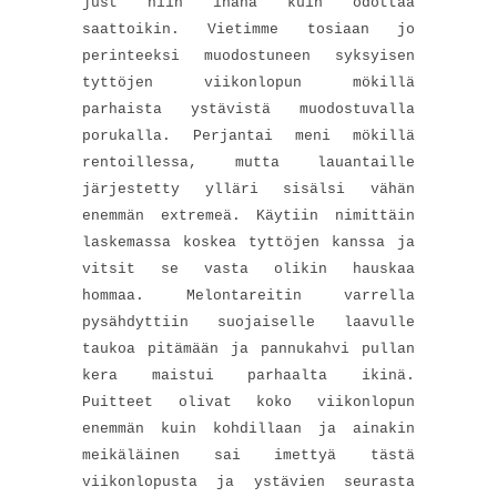
just niin ihana kuin odottaa
saattoikin. Vietimme tosiaan jo
perinteeksi muodostuneen syksyisen
tyttöjen viikonlopun mökillä
parhaista ystävistä muodostuvalla
porukalla. Perjantai meni mökillä
rentoillessa, mutta lauantaille
järjestetty ylläri sisälsi vähän
enemmän extremeä. Käytiin nimittäin
laskemassa koskea tyttöjen kanssa ja
vitsit se vasta olikin hauskaa
hommaa. Melontareitin varrella
pysähdyttiin suojaiselle laavulle
taukoa pitämään ja pannukahvi pullan
kera maistui parhaalta ikinä.
Puitteet olivat koko viikonlopun
enemmän kuin kohdillaan ja ainakin
meikäläinen sai imettyä tästä
viikonlopusta ja ystävien seurasta