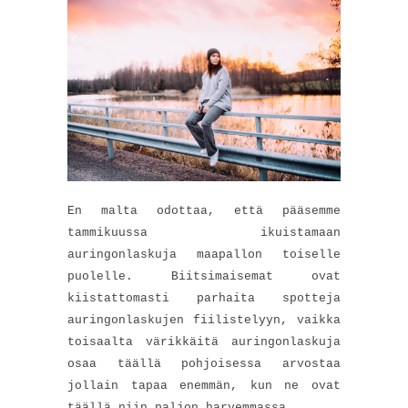
En malta odottaa, että pääsemme
tammikuussa ikuistamaan
auringonlaskuja maapallon toiselle
puolelle. Biitsimaisemat ovat
kiistattomasti parhaita spotteja
auringonlaskujen fiilistelyyn, vaikka
toisaalta värikkäitä auringonlaskuja
osaa täällä pohjoisessa arvostaa
jollain tapaa enemmän, kun ne ovat
täällä niin paljon harvemmassa.