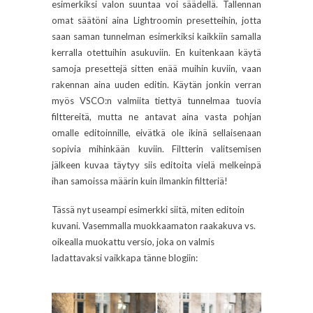
esimerkiksi valon suuntaa voi säädellä. Tallennan
omat säätöni aina Lightroomin presetteihin, jotta
saan saman tunnelman esimerkiksi kaikkiin samalla
kerralla otettuihin asukuviin. En kuitenkaan käytä
samoja presettejä sitten enää muihin kuviin, vaan
rakennan aina uuden editin. Käytän jonkin verran
myös VSCO:n valmiita tiettyä tunnelmaa tuovia
filttereitä, mutta ne antavat aina vasta pohjan
omalle editoinnille, eivätkä ole ikinä sellaisenaan
sopivia mihinkään kuviin. Filtterin valitsemisen
jälkeen kuvaa täytyy siis editoita vielä melkeinpä
ihan samoissa määrin kuin ilmankin filtteriä!
Tässä nyt useampi esimerkki siitä, miten editoin
kuvani. Vasemmalla muokkaamaton raakakuva vs.
oikealla muokattu versio, joka on valmis
ladattavaksi vaikkapa tänne blogiin: