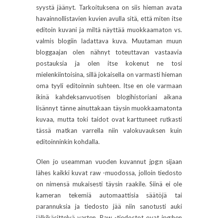
syystä jäänyt. Tarkoituksena on siis hieman avata
havainnollistavien kuvien avulla sitä, että miten itse
editoin kuvani ja miltä näyttää muokkaamaton vs.
valmis blogiin ladattava kuva. Muutaman muun
bloggaajan olen nähnyt toteuttavan vastaavia
postauksia ja olen itse kokenut ne tosi
mielenkiintoisina, sillä jokaisella on varmasti hieman
oma tyyli editoinnin suhteen. Itse en ole varmaan
ikinä kahdeksanvuotisen blogihistoriani aikana
lisännyt tänne ainuttakaan täysin muokkaamatonta
kuvaa, mutta toki taidot ovat karttuneet rutkasti
tässä matkan varrella niin valokuvauksen kuin
editoinninkin kohdalla.
Olen jo useamman vuoden kuvannut jpg:n sijaan
lähes kaikki kuvat raw -muodossa, jolloin tiedosto
on nimensä mukaisesti täysin raakile. Siinä ei ole
kameran tekemiä automaattisia säätöjä tai
parannuksia ja tiedosto jää niin sanotusti auki
jälkikäsittelyä varten. Raw -tiedostot ovat jpg:hen