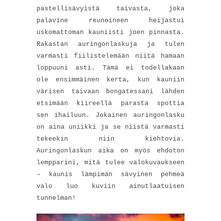
pastellisävyistä taivasta, joka
palavine reunoineen heijastui
uskomattoman kauniisti joen pinnasta.
Rakastan auringonlaskuja ja tulen
varmasti fiilistelemään niitä hamaan
loppuuni asti. Tämä ei todellakaan
ole ensimmäinen kerta, kun kauniin
värisen taivaan bongatessani lähden
etsimään kiireellä parasta spottia
sen ihailuun. Jokainen auringonlasku
on aina uniikki ja se niistä varmasti
tekeekin niin kiehtovia.
Auringonlaskun aika on myös ehdoton
lempparini, mitä tulee valokuvaukseen
– kaunis lämpimän sävyinen pehmeä
valo luo kuviin ainutlaatuisen
tunnelman!