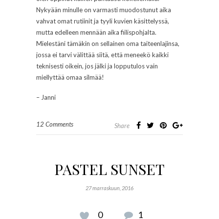
Nykyään minulle on varmasti muodostunut aika
vahvat omat rutiinit ja tyyli kuvien käsittelyssä,
mutta edelleen mennään aika fiilispohjalta.
Mielestäni tämäkin on sellainen oma taiteenlajinsa,
jossa ei tarvi välittää siitä, että meneekö kaikki
teknisesti oikein, jos jälki ja lopputulos vain
miellyttää omaa silmää!
– Janni
12 Comments
Share
PASTEL SUNSET
27 marraskuun, 2016
0
1