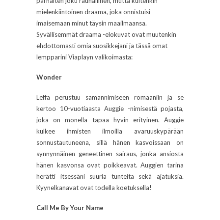
parhaiten joku rauhallinen, mutta kuitenkin
mielenkiintoinen draama, joka onnistuisi
imaisemaan minut täysin maailmaansa.
Syvällisemmät draama -elokuvat ovat muutenkin
ehdottomasti omia suosikkejani ja tässä omat
lempparini Viaplayn valikoimasta:
Wonder
Leffa perustuu samannimiseen romaaniin ja se
kertoo 10-vuotiaasta Auggie -nimisestä pojasta,
joka on monella tapaa hyvin erityinen. Auggie
kulkee ihmisten ilmoilla avaruuskypärään
sonnustautuneena, sillä hänen kasvoissaan on
synnynnäinen geneettinen sairaus, jonka ansiosta
hänen kasvonsa ovat poikkeavat. Auggien tarina
herätti itsessäni suuria tunteita sekä ajatuksia.
Kyynelkanavat ovat todella koetuksella!
Call Me By Your Name