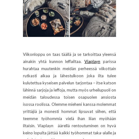
Viikonloppu on taas täällä ja se tarkoittaa yleensä
ainakin yhtä kunnon leffailtaa.
Viaplayn
parissa
hurahtaa muutenkin meidän perheessä viikottain
rutkasti aikaa ja lähestulkoon joka ilta tulee
kulutettua kyseisen palvelun tarjontaa – itse katson
lähinnä sarjoja ja leffoja, mutta myös urheilupuoli on
meidän taloudessa toisen osapuolen ansiosta
isossa roolissa. Olemme mieheni kanssa molemmat
yrittäjiä ja monesti hommat lipsuvat siihen, että
teemme työhommia vielä ihan liian myöhään
iltaisin. Viaplayn äärellä rentoutuminen on hyvä
keino lopulta jättää kaikki työhommat taka-alalle ja