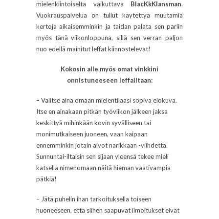
mielenkiintoiselta vaikuttava
BlacKkKlansman
.
Vuokrauspalvelua on tullut käytettyä muutamia
kertoja aikaisemminkin ja taidan palata sen pariin
myös tänä viikonloppuna, sillä sen verran paljon
nuo edellä mainitut leffat kiinnostelevat!
Kokosin alle myös omat vinkkini
onnistuneeseen leffailtaan:
– Valitse aina omaan mielentilaasi sopiva elokuva.
Itse en ainakaan pitkän työviikon jälkeen jaksa
keskittyä mihinkään kovin syvälliseen tai
monimutkaiseen juoneen, vaan kaipaan
ennemminkin jotain aivot narikkaan -viihdettä.
Sunnuntai-iltaisin sen sijaan yleensä tekee mieli
katsella nimenomaan näitä hieman vaativampia
pätkiä!
– Jätä puhelin ihan tarkoituksella toiseen
huoneeseen, että siihen saapuvat ilmoitukset eivät