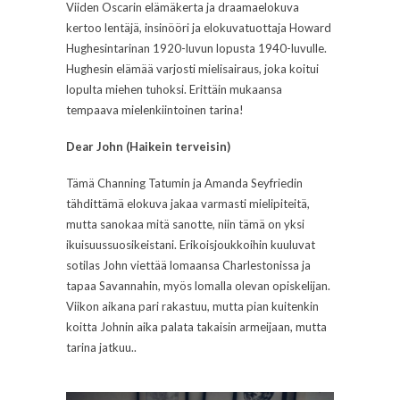
Viiden Oscarin elämäkerta ja draamaelokuva
kertoo lentäjä, insinööri ja elokuvatuottaja Howard
Hughesintarinan 1920-luvun lopusta 1940-luvulle.
Hughesin elämää varjosti mielisairaus, joka koitui
lopulta miehen tuhoksi. Erittäin mukaansa
tempaava mielenkiintoinen tarina!
Dear John (Haikein terveisin)
Tämä Channing Tatumin ja Amanda Seyfriedin
tähdittämä elokuva jakaa varmasti mielipiteitä,
mutta sanokaa mitä sanotte, niin tämä on yksi
ikuisuussuosikeistani. Erikoisjoukkoihin kuuluvat
sotilas John viettää lomaansa Charlestonissa ja
tapaa Savannahin, myös lomalla olevan opiskelijan.
Viikon aikana pari rakastuu, mutta pian kuitenkin
koitta Johnin aika palata takaisin armeijaan, mutta
tarina jatkuu..