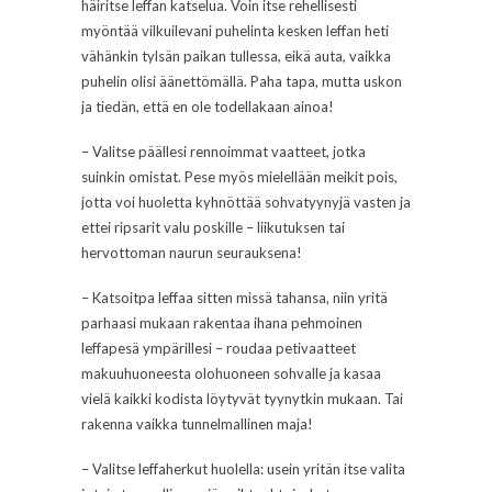
häiritse leffan katselua. Voin itse rehellisesti
myöntää vilkuilevani puhelinta kesken leffan heti
vähänkin tylsän paikan tullessa, eikä auta, vaikka
puhelin olisi äänettömällä. Paha tapa, mutta uskon
ja tiedän, että en ole todellakaan ainoa!
– Valitse päällesi rennoimmat vaatteet, jotka
suinkin omistat. Pese myös mielellään meikit pois,
jotta voi huoletta kyhnöttää sohvatyynyjä vasten ja
ettei ripsarit valu poskille – liikutuksen tai
hervottoman naurun seurauksena!
– Katsoitpa leffaa sitten missä tahansa, niin yritä
parhaasi mukaan rakentaa ihana pehmoinen
leffapesä ympärillesi – roudaa petivaatteet
makuuhuoneesta olohuoneen sohvalle ja kasaa
vielä kaikki kodista löytyvät tyynytkin mukaan. Tai
rakenna vaikka tunnelmallinen maja!
– Valitse leffaherkut huolella: usein yritän itse valita