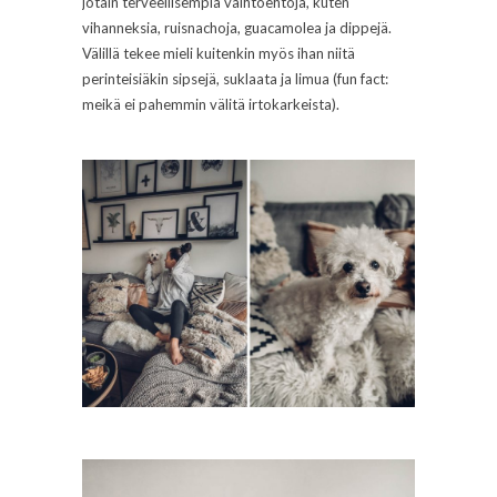
jotain terveellisempiä vaihtoehtoja, kuten
vihanneksia, ruisnachoja, guacamolea ja dippejä.
Välillä tekee mieli kuitenkin myös ihan niitä
perinteisiäkin sipsejä, suklaata ja limua (fun fact:
meikä ei pahemmin välitä irtokarkeista).