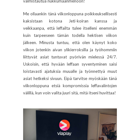
valmistautua nukkumaanmenoon!
Me ollaankin tänä viikonloppuna poikkeuksellisesti
kaksistaan kotona Jeti-koiran kanssa ja
veikkaanpa, että leffailta tulee itselleni enemmän
kuin tarpeeseen tämän todella hektisen viikon
jälkeen. Minusta tuntuu, että olen käynyt koko
viikon jotenkin aivan ylikierroksilla ja työhommiin
liittyvät asiat tuntuvat pyörivän mielessä 24/7.
Uskoisin, että hyvään leffaan syventyminen saisi
loistavasti ajatuksia muualle ja työnnettyä muut
asiat hetkeksi sivuun. Eipä tarvitse myöskään tänä
viikonloppuna etsiä kompromissia leffavalintojen
välillä, kun voin valita juuri sitä, mitä itseni huvittaa!