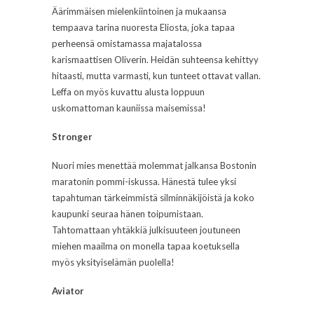
Äärimmäisen mielenkiintoinen ja mukaansa
tempaava tarina nuoresta Eliosta, joka tapaa
perheensä omistamassa majatalossa
karismaattisen Oliverin. Heidän suhteensa kehittyy
hitaasti, mutta varmasti, kun tunteet ottavat vallan.
Leffa on myös kuvattu alusta loppuun
uskomattoman kauniissa maisemissa!
Stronger
Nuori mies menettää molemmat jalkansa Bostonin
maratonin pommi-iskussa. Hänestä tulee yksi
tapahtuman tärkeimmistä silminnäkijöistä ja koko
kaupunki seuraa hänen toipumistaan.
Tahtomattaan yhtäkkiä julkisuuteen joutuneen
miehen maailma on monella tapaa koetuksella
myös yksityiselämän puolella!
Aviator