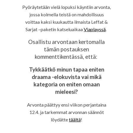
Pyöräytetään vielä lopuksi käyntiin arvonta,
jossa kolmella teistä on mahdollisuus
voittaa kaksi kuukautta ilmaista Leffat &
Sarjat –paketin katseluaikaa
Viaplayssä
.
Osallistu arvontaan kertomalla
tämän postauksen
kommenttikentässä, että:
Tykkäätkö minun tapaa eniten
draama -elokuvista vai mikä
kategoria on eniten omaan
mieleesi?
Arvonta päättyy ensi viikon perjantaina
12.4. ja tarkemmat arvonnan säännöt
löydätte
täältä
!