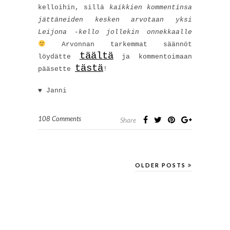
kelloihin, sillä
kaikkien kommentinsa
jättäneiden kesken arvotaan yksi
Leijona -kello jollekin onnekkaalle
Arvonnan tarkemmat säännöt
täältä
löydätte
ja kommentoimaan
tästä
pääsette
!
♥ Janni
108 Comments
Share
OLDER POSTS