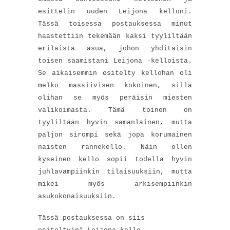
esittelin uuden Leijona kelloni.
Tässä toisessa postauksessa minut
haastettiin tekemään kaksi tyyliltään
erilaista asua, johon yhditäisin
toisen saamistani Leijona -kelloista.
Se aikaisemmin esitelty kellohan oli
melko massiivisen kokoinen, sillä
olihan se myös peräisin miesten
valikoimasta. Tämä toinen on
tyyliltään hyvin samanlainen, mutta
paljon sirompi sekä jopa korumainen
naisten rannekello. Näin ollen
kyseinen kello sopii todella hyvin
juhlavampiinkin tilaisuuksiin, mutta
mikei myös arkisempiinkin
asukokonaisuuksiin.
Tässä postauksessa on siis