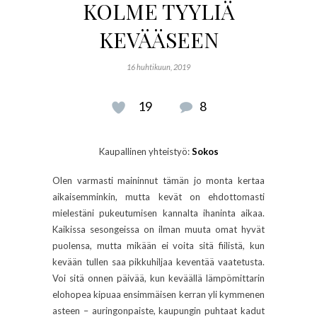
KOLME TYYLIÄ
KEVÄÄSEEN
16 huhtikuun, 2019
19
8
Kaupallinen yhteistyö:
Sokos
Olen varmasti maininnut tämän jo monta kertaa
aikaisemminkin, mutta kevät on ehdottomasti
mielestäni pukeutumisen kannalta ihaninta aikaa.
Kaikissa sesongeissa on ilman muuta omat hyvät
puolensa, mutta mikään ei voita sitä fiilistä, kun
kevään tullen saa pikkuhiljaa keventää vaatetusta.
Voi sitä onnen päivää, kun keväällä lämpömittarin
elohopea kipuaa ensimmäisen kerran yli kymmenen
asteen – auringonpaiste, kaupungin puhtaat kadut