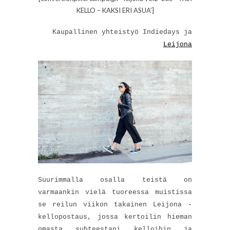
KELLO – KAKSI ERI ASUA’]
Kaupallinen yhteistyö Indiedays ja
Leijona
Suurimmalla osalla teistä on
varmaankin vielä tuoreessa muistissa
se reilun viikon takainen Leijona -
kellopostaus, jossa kertoilin hieman
omasta suhteestani kelloihin ja