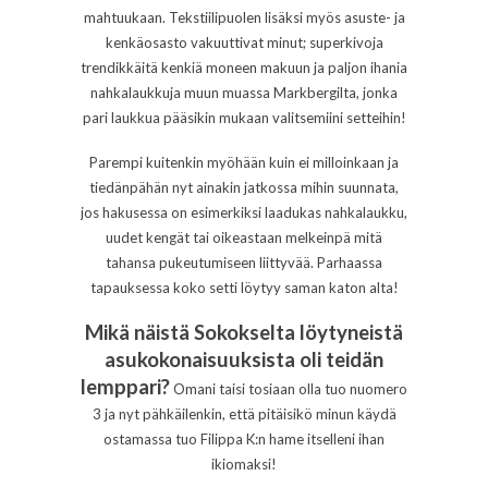
mahtuukaan. Tekstiilipuolen lisäksi myös asuste- ja
kenkäosasto vakuuttivat minut; superkivoja
trendikkäitä kenkiä moneen makuun ja paljon ihania
nahkalaukkuja muun muassa Markbergilta, jonka
pari laukkua pääsikin mukaan valitsemiini setteihin!
Parempi kuitenkin myöhään kuin ei milloinkaan ja
tiedänpähän nyt ainakin jatkossa mihin suunnata,
jos hakusessa on esimerkiksi laadukas nahkalaukku,
uudet kengät tai oikeastaan melkeinpä mitä
tahansa pukeutumiseen liittyvää. Parhaassa
tapauksessa koko setti löytyy saman katon alta!
Mikä näistä Sokokselta löytyneistä
asukokonaisuuksista oli teidän
lemppari?
Omani taisi tosiaan olla tuo nuomero
3 ja nyt pähkäilenkin, että pitäisikö minun käydä
ostamassa tuo Filippa K:n hame itselleni ihan
ikiomaksi!