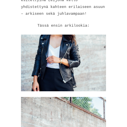
esiteltyinä Leijona kello
yhdistettynä kahteen erilaiseen asuun
– arkiseen sekä juhlavampaan!
Tässä ensin arkilookia: