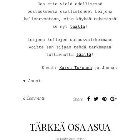
Jos ette vielä edellisessä
postauksessa osallistuneet Leijona
kelloarvontaan, niin käykää tekemässä
se nyt
täällä
!
Leijona kellojen uutuusvalikoimaan
voitte sen sijaan tehdä tarkempaa
tuttavuutta
täällä
!
Kuvat:
Kaisa Turunen
ja Joonas
♥ Janni
6 Comments
Share
TÄRKEÄ OSA ASUA
31 toukokuun, 2016