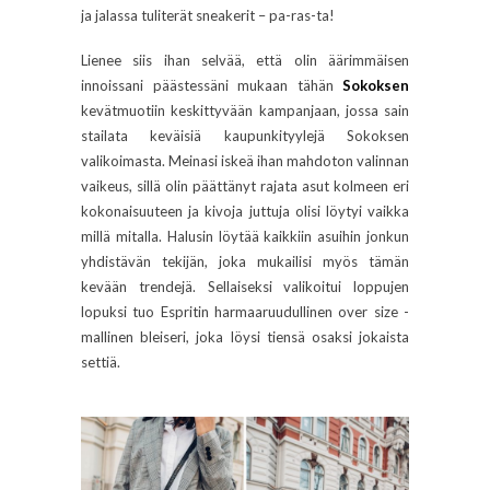
ja jalassa tuliterät sneakerit – pa-ras-ta!
Lienee siis ihan selvää, että olin äärimmäisen
innoissani päästessäni mukaan tähän
Sokoksen
kevätmuotiin keskittyvään kampanjaan, jossa sain
stailata keväisiä kaupunkityylejä Sokoksen
valikoimasta. Meinasi iskeä ihan mahdoton valinnan
vaikeus, sillä olin päättänyt rajata asut kolmeen eri
kokonaisuuteen ja kivoja juttuja olisi löytyi vaikka
millä mitalla. Halusin löytää kaikkiin asuihin jonkun
yhdistävän tekijän, joka mukailisi myös tämän
kevään trendejä. Sellaiseksi valikoitui loppujen
lopuksi tuo Espritin harmaaruudullinen over size -
mallinen bleiseri, joka löysi tiensä osaksi jokaista
settiä.