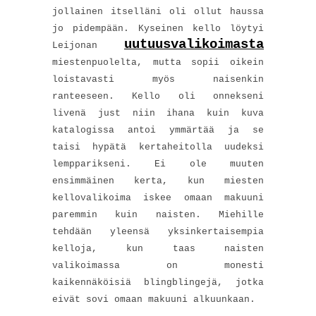
jollainen itselläni oli ollut haussa
jo pidempään. Kyseinen kello löytyi
uutuusvalikoimasta
Leijonan
miestenpuolelta, mutta sopii oikein
loistavasti myös naisenkin
ranteeseen. Kello oli onnekseni
livenä just niin ihana kuin kuva
katalogissa antoi ymmärtää ja se
taisi hypätä kertaheitolla uudeksi
lempparikseni. Ei ole muuten
ensimmäinen kerta, kun miesten
kellovalikoima iskee omaan makuuni
paremmin kuin naisten. Miehille
tehdään yleensä yksinkertaisempia
kelloja, kun taas naisten
valikoimassa on monesti
kaikennäköisiä blingblingejä, jotka
eivät sovi omaan makuuni alkuunkaan.