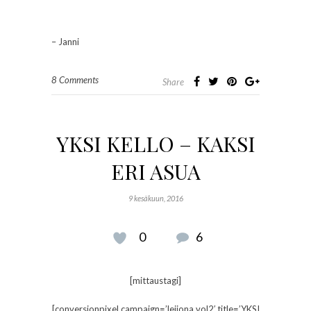
– Janni
8 Comments
Share
YKSI KELLO – KAKSI
ERI ASUA
9 kesäkuun, 2016
0
6
[mittaustagi]
[conversionpixel campaign=’leijona vol2′ title=’YKSI