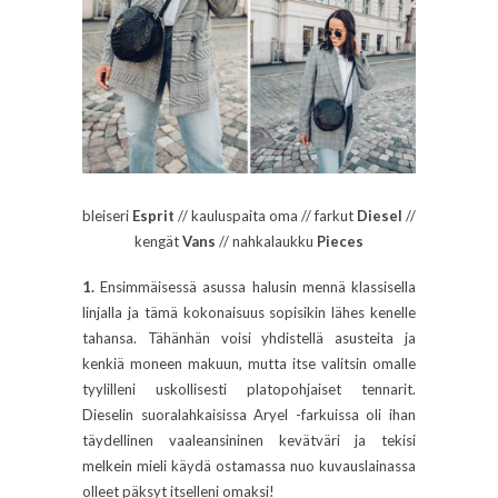
bleiseri
Esprit
// kauluspaita oma // farkut
Diesel
//
kengät
Vans
// nahkalaukku
Pieces
1.
Ensimmäisessä asussa halusin mennä klassisella
linjalla ja tämä kokonaisuus sopisikin lähes kenelle
tahansa. Tähänhän voisi yhdistellä asusteita ja
kenkiä moneen makuun, mutta itse valitsin omalle
tyylilleni uskollisesti platopohjaiset tennarit.
Dieselin suoralahkaisissa Aryel -farkuissa oli ihan
täydellinen vaaleansininen kevätväri ja tekisi
melkein mieli käydä ostamassa nuo kuvauslainassa
olleet päksyt itselleni omaksi!