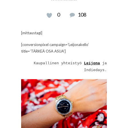
0
108
[mittaustagi]
[conversionpixel campaign=’Leijonakello’
title=’TÄRKEÄ OSA ASUA’]
Kaupallinen yhteistyö
Leijona
ja
Indiedays.