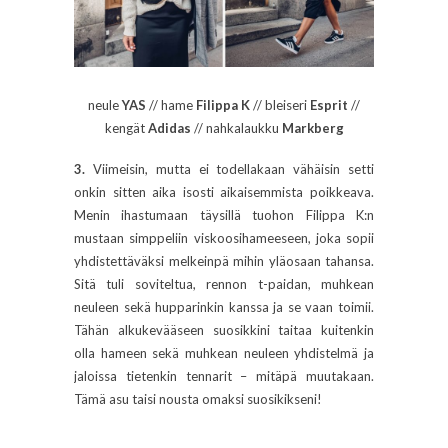
neule
YAS
// hame
Filippa K
// bleiseri
Esprit
//
kengät
Adidas
// nahkalaukku
Markberg
3.
Viimeisin, mutta ei todellakaan vähäisin setti
onkin sitten aika isosti aikaisemmista poikkeava.
Menin ihastumaan täysillä tuohon Filippa K:n
mustaan simppeliin viskoosihameeseen, joka sopii
yhdistettäväksi melkeinpä mihin yläosaan tahansa.
Sitä tuli soviteltua, rennon t-paidan, muhkean
neuleen sekä hupparinkin kanssa ja se vaan toimii.
Tähän alkukevääseen suosikkini taitaa kuitenkin
olla hameen sekä muhkean neuleen yhdistelmä ja
jaloissa tietenkin tennarit – mitäpä muutakaan.
Tämä asu taisi nousta omaksi suosikikseni!