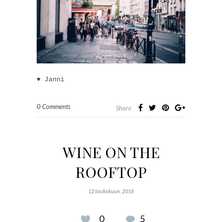
♥ Janni
0 Comments
Share
WINE ON THE
ROOFTOP
12 toukokuun, 2016
0
5