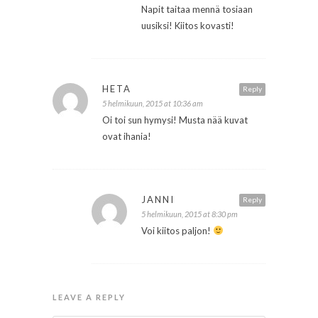
Napit taitaa mennä tosiaan
uusiksi! Kiitos kovasti!
HETA
Reply
5 helmikuun, 2015 at 10:36 am
Oi toi sun hymysi! Musta nää kuvat
ovat ihania!
JANNI
Reply
5 helmikuun, 2015 at 8:30 pm
Voi kiitos paljon!
LEAVE A REPLY