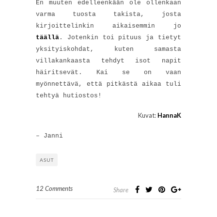
En muuten edelleenkään ole ollenkaan
varma tuosta takista, josta
kirjoittelinkin aikaisemmin jo
täällä
. Jotenkin toi pituus ja tietyt
yksityiskohdat, kuten samasta
villakankaasta tehdyt isot napit
häiritsevät. Kai se on vaan
myönnettävä, että pitkästä aikaa tuli
tehtyä hutiostos!
Kuvat:
HannaK
– Janni
ASUT
12 Comments
Share