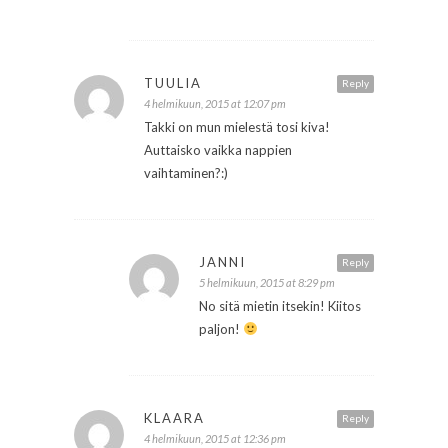
TUULIA
Reply
4 helmikuun, 2015 at 12:07 pm
Takki on mun mielestä tosi kiva!
Auttaisko vaikka nappien
vaihtaminen?:)
JANNI
Reply
5 helmikuun, 2015 at 8:29 pm
No sitä mietin itsekin! Kiitos
paljon!
KLAARA
Reply
4 helmikuun, 2015 at 12:36 pm