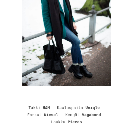
Takki
H&M
– Kauluspaita
Uniqlo
–
Farkut
Diesel
– Kengät
Vagabond
–
Laukku
Pieces