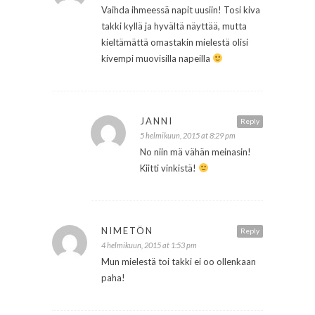
Vaihda ihmeessä napit uusiin! Tosi kiva
takki kyllä ja hyvältä näyttää, mutta
kieltämättä omastakin mielestä olisi
kivempi muovisilla napeilla
JANNI
Reply
5 helmikuun, 2015 at 8:29 pm
No niin mä vähän meinasin!
Kiitti vinkistä!
NIMETÖN
Reply
4 helmikuun, 2015 at 1:53 pm
Mun mielestä toi takki ei oo ollenkaan
paha!