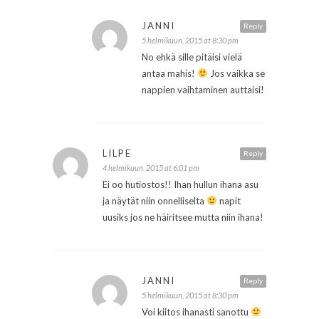
JANNI
Reply
5 helmikuun, 2015 at 8:30 pm
No ehkä sille pitäisi vielä
antaa mahis!
Jos vaikka se
nappien vaihtaminen auttaisi!
LILPE
Reply
4 helmikuun, 2015 at 6:01 pm
Ei oo hutiostos!! Ihan hullun ihana asu
ja näytät niin onnelliselta
napit
uusiks jos ne häiritsee mutta niin ihana!
JANNI
Reply
5 helmikuun, 2015 at 8:30 pm
Voi kiitos ihanasti sanottu