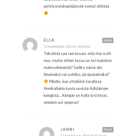
piristysruiskepläjäystä voinut ohittaa
ELLA
Reply
11 maaliskuun, 2015 at 10:18 am
Tekstistä saa sen kuvan, että itse ostit
nuo, mutta sitten tossa on toi maininta
mainoslinkeistä? Saitko nämä siis
ilmaiseksi vai ostitko, jäi epäselväksi?
Mietin, kun yhtäkkiä Saralla ja
Annikallakin kuvia uusista Adidaksen
kengistä… Kengät on kyllä tosi kivat,
etenkin noi seeprat!
JANNI
Reply
11 maaliskuun, 2015 at 10:20 am