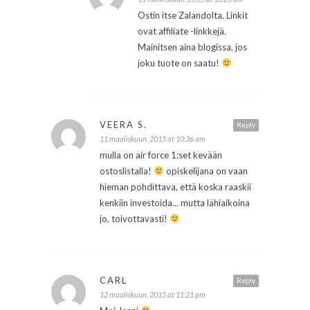
Ostin itse Zalandolta. Linkit
ovat affiliate -linkkejä.
Mainitsen aina blogissa, jos
joku tuote on saatu!
VEERA S.
Reply
11 maaliskuun, 2015 at 10:36 am
mulla on air force 1:set kevään
ostoslistalla!
opiskelijana on vaan
hieman pohdittava, että koska raaskii
kenkiin investoida… mutta lähiaikoina
jo, toivottavasti!
CARL
Reply
12 maaliskuun, 2015 at 11:21 pm