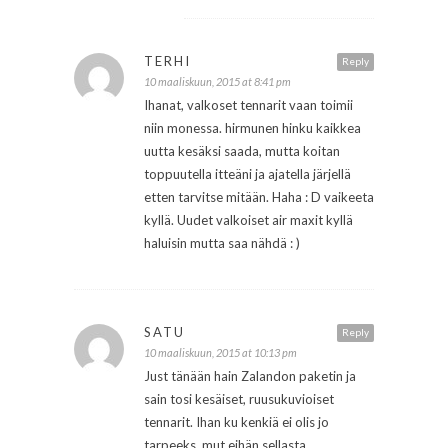
TERHI
Reply
10 maaliskuun, 2015 at 8:41 pm
Ihanat, valkoset tennarit vaan toimii
niin monessa. hirmunen hinku kaikkea
uutta kesäksi saada, mutta koitan
toppuutella itteäni ja ajatella järjellä
etten tarvitse mitään. Haha : D vaikeeta
kyllä. Uudet valkoiset air maxit kyllä
haluisin mutta saa nähdä : )
SATU
Reply
10 maaliskuun, 2015 at 10:13 pm
Just tänään hain Zalandon paketin ja
sain tosi kesäiset, ruusukuvioiset
tennarit. Ihan ku kenkiä ei olis jo
tarpeeks, mut eihän sellasta