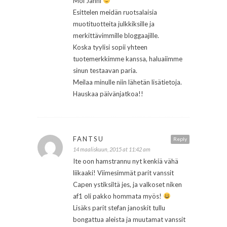
Moi Janni
Esittelen meidän ruotsalaisia
muotituotteita julkkiksille ja
merkittävimmille bloggaajille.
Koska tyylisi sopii yhteen
tuotemerkkimme kanssa, haluaiimme
sinun testaavan paria.
Meilaa minulle niin lähetän lisätietoja.
Hauskaa päivänjatkoa!!
FANTSU
Reply
14 maaliskuun, 2015 at 11:42 am
Ite oon hamstrannu nyt kenkiä vähä
liikaaki! Viimesimmät parit vanssit
Capen ystiksiltä jes, ja valkoset niken
af1 oli pakko hommata myös!
Lisäks parit stefan janoskit tullu
bongattua aleista ja muutamat vanssit