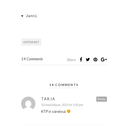
♥ Janni
OSTOKSET
14 Comments
Share
14 COMMENTS
TARJA
Reply
10 maaliskuun, 2015 at 5:45 pm
KTP:n väreissä