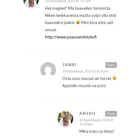
10 maaliskuun, 2015 at 7:47 pm
Hei mageet! Mä haaveilen tummista
Niken lenkkareista mutta voipi olla että
haaveeksi jääkin
Mut kiva että sait
omasi.
http://www.peaceandstyle.fi
JANNI
Reply
10 maaliskuun, 2015 at 8:24 pm
Osta mun mustat air forcet
Ajattelin myydä ne pois!
ANSKU
Reply
10 maaliskuun, 2015 at
11:49 pm
Mikä koko ja hinta?