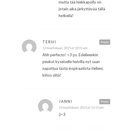
mutta tää hiekkapölly on
jotain aika järkyttävää tällä
hetkellä!
TERHI
Reply
12 maaliskuun, 2015 at 10:51 am
Ahh perfecto! <3 ps. Edelleenkin
peukut kyseiselle huivilla nyt saan
napattua tästä inspiraatiota itelleni,
kiitos siitä!
JANNI
Reply
13 maaliskuun, 2015 at 11:15 pm
;)<3