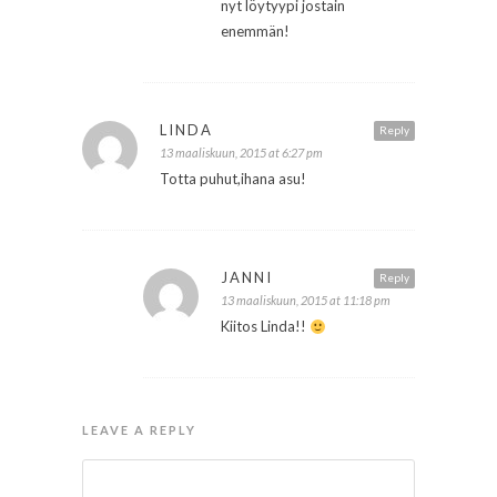
nyt löytyypi jostain
enemmän!
LINDA
Reply
13 maaliskuun, 2015 at 6:27 pm
Totta puhut,ihana asu!
JANNI
Reply
13 maaliskuun, 2015 at 11:18 pm
Kiitos Linda!!
LEAVE A REPLY