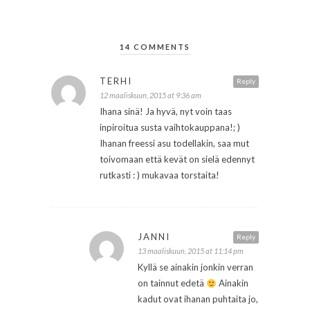
14 COMMENTS
TERHI
Reply
12 maaliskuun, 2015 at 9:36 am
Ihana sinä! Ja hyvä, nyt voin taas
inpiroitua susta vaihtokauppana!; )
Ihanan freessi asu todellakin, saa mut
toivomaan että kevät on sielä edennyt
rutkasti : ) mukavaa torstaita!
JANNI
Reply
13 maaliskuun, 2015 at 11:14 pm
Kyllä se ainakin jonkin verran
on tainnut edetä
Ainakin
kadut ovat ihanan puhtaita jo,