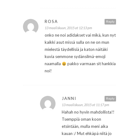
ROSA
Reply
13 maaliskuun, 2015 at 12:13 pm
onko ne noi adidakset vai mikä, kun nyt
kaikki asut missä sulla on ne on mun
mielestä täydellisiä ja katon näitäki
kuvia semmone sydänsilmä-emoji
naamalla
pakko varmaan sit hankkia
noi!
JANNI
Reply
13 maaliskuun, 2015 at 11:17 pm
Hahah no hyvin mahdollista!!
Tsemppiä oman koon
etsintään, mulla meni aika
kauan :/ Mut ehkäpä niitä jo