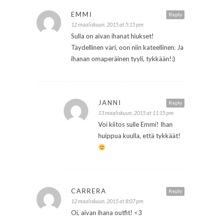
EMMI
Reply
12 maaliskuun, 2015 at 5:15 pm
Sulla on aivan ihanat hiukset!
Täydellinen väri, oon niin kateellinen. Ja
ihanan omaperäinen tyyli, tykkään!:)
JANNI
Reply
13 maaliskuun, 2015 at 11:15 pm
Voi kiitos sulle Emmi! Ihan
huippua kuulla, että tykkäät!
CARRERA
Reply
12 maaliskuun, 2015 at 8:07 pm
Oi, aivan ihana outfit! <3