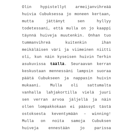
Olin hypistellyt armeijanvihreää
huivia Cubuksessa jo moneen kertaan,
mutta jättänyt sen hyllyy
todetessani, että mulla on jo kaappi
täynnä huiveja muutenkin. Onhan tuo
tummanvihreä kuitenkin ihan
meikäläisen väri ja viimeinen niitti
oli, kun näin kyseisen huivin Terhin
asukuvissa
täällä
. Seuraavan kerran
keskustaan mennessäni lampsin suoraa
päätä Cubukseen ja nappasin huivin
mukaani. Mulla oli sattumalta
vanhalla lahjakortilla vielä juuri
sen verran arvoa jäljellä ja näin
ollen lompakkokaan ei päässyt tästä
ostoksesta keventymään – winning!
Mulla on noita samoja Cubuksen
huiveja ennestään jo parissa