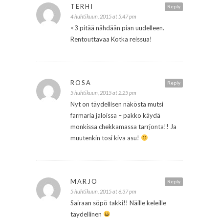
TERHI
Reply
4 huhtikuun, 2015 at 5:47 pm
<3 pitää nähdään pian uudelleen.
Rentouttavaa Kotka reissua!
ROSA
Reply
5 huhtikuun, 2015 at 2:25 pm
Nyt on täydellisen näköstä mutsi
farmaria jaloissa – pakko käydä
monkissa chekkamassa tarrjonta!! Ja
muutenkin tosi kiva asu!
MARJO
Reply
5 huhtikuun, 2015 at 6:37 pm
Sairaan söpö takki!! Näille keleille
täydellinen