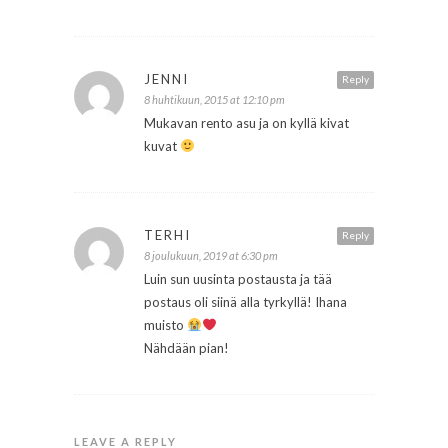
JENNI
Reply
8 huhtikuun, 2015 at 12:10 pm
Mukavan rento asu ja on kyllä kivat
kuvat
TERHI
Reply
8 joulukuun, 2019 at 6:30 pm
Luin sun uusinta postausta ja tää
postaus oli siinä alla tyrkyllä! Ihana
muisto
Nähdään pian!
LEAVE A REPLY