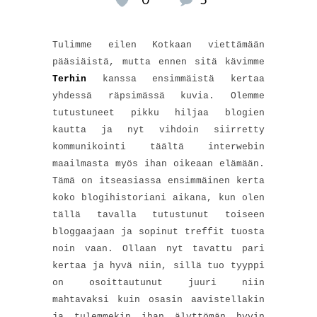
Tulimme eilen Kotkaan viettämään
pääsiäistä, mutta ennen sitä kävimme
Terhin
kanssa ensimmäistä kertaa
yhdessä räpsimässä kuvia. Olemme
tutustuneet pikku hiljaa blogien
kautta ja nyt vihdoin siirretty
kommunikointi täältä interwebin
maailmasta myös ihan oikeaan elämään.
Tämä on itseasiassa ensimmäinen kerta
koko blogihistoriani aikana, kun olen
tällä tavalla tutustunut toiseen
bloggaajaan ja sopinut treffit tuosta
noin vaan. Ollaan nyt tavattu pari
kertaa ja hyvä niin, sillä tuo tyyppi
on osoittautunut juuri niin
mahtavaksi kuin osasin aavistellakin
ja tulemmekin ihan älyttömän hyvin