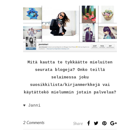
Mitä kautta te tykkäätte mieluiten
seurata blogeja? Onko teillä
selaimessa joku
suosikkilista/kirjanmerkkejä vai
käytättekö mielummin jotain palvelua?
♥ Janni
2 Comments
Share