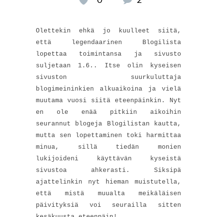
Olettekin ehkä jo kuulleet siitä,
että legendaarinen Blogilista
lopettaa toimintansa ja sivusto
suljetaan 1.6.. Itse olin kyseisen
sivuston suurkuluttaja
blogimeininkien alkuaikoina ja vielä
muutama vuosi siitä eteenpäinkin. Nyt
en ole enää pitkiin aikoihin
seurannut blogeja Blogilistan kautta,
mutta sen lopettaminen toki harmittaa
minua, sillä tiedän monien
lukijoideni käyttävän kyseistä
sivustoa ahkerasti. Siksipä
ajattelinkin nyt hieman muistutella,
että mistä muualta meikäläisen
päivityksiä voi seurailla sitten
kesäkuusta eteenpäin!