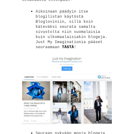
Aikoinaan päädyin itse
blogilistan käytöstä
Blogloviniin, sillä koin
käteväksi seurata samalta
sivustolta niin suomalaisia
kuin ulkomaalaisiakin blogeja.
Just My Imaginationia pääset
seuraamaan
TÄSTÄ
!
Seuraan nykyään monia blogeja