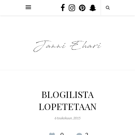
BLOGILISTA
LOPETETAAN
6 toukokuun, 2015
0
2