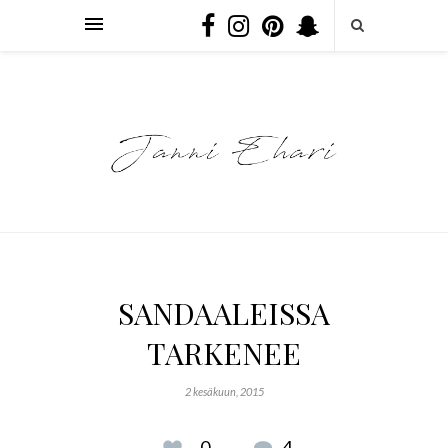
SANDAALEISSA
TARKENEE
2 kesäkuun, 2015
0
4