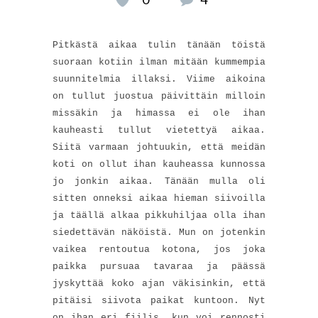
Pitkästä aikaa tulin tänään töistä
suoraan kotiin ilman mitään kummempia
suunnitelmia illaksi. Viime aikoina
on tullut juostua päivittäin milloin
missäkin ja himassa ei ole ihan
kauheasti tullut vietettyä aikaa.
Siitä varmaan johtuukin, että meidän
koti on ollut ihan kauheassa kunnossa
jo jonkin aikaa. Tänään mulla oli
sitten onneksi aikaa hieman siivoilla
ja täällä alkaa pikkuhiljaa olla ihan
siedettävän näköistä. Mun on jotenkin
vaikea rentoutua kotona, jos joka
paikka pursuaa tavaraa ja päässä
jyskyttää koko ajan väkisinkin, että
pitäisi siivota paikat kuntoon. Nyt
on ihan eri fiilis, kun voi rennosti