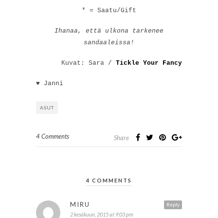
* = Saatu/Gift
Ihanaa, että ulkona tarkenee
sandaaleissa!
Kuvat: Sara /
Tickle Your Fancy
♥ Janni
ASUT
4 Comments
Share
4 COMMENTS
MIRU
Reply
2 kesäkuun, 2015 at 9:03 pm