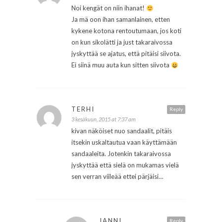
Noi kengät on niin ihanat!
Ja mä oon ihan samanlainen, etten
kykene kotona rentoutumaan, jos koti
on kun sikolätti ja just takaraivossa
jyskyttää se ajatus, että pitäisi siivota.
Ei siinä muu auta kun sitten siivota
TERHI
Reply
3 kesäkuun, 2015 at 7:37 am
kivan näköiset nuo sandaalit, pitäis
itsekin uskaltautua vaan käyttämään
sandaaleita. Jotenkin takaraivossa
jyskyttää että sielä on mukamas vielä
sen verran viileää ettei pärjäisi…
JANNI
Reply