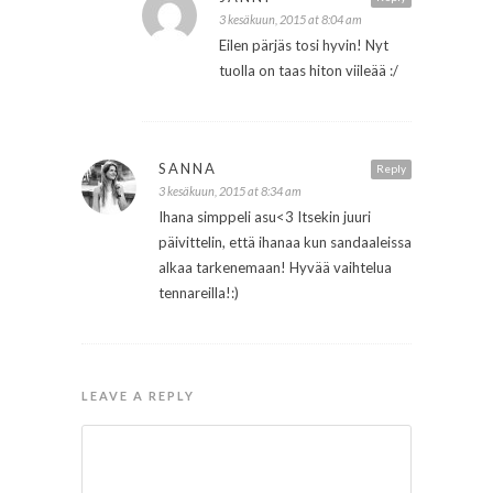
3 kesäkuun, 2015 at 8:04 am
Eilen pärjäs tosi hyvin! Nyt
tuolla on taas hiton viileää :/
SANNA
Reply
3 kesäkuun, 2015 at 8:34 am
Ihana simppeli asu<3 Itsekin juuri
päivittelin, että ihanaa kun sandaaleissa
alkaa tarkenemaan! Hyvää vaihtelua
tennareilla!:)
LEAVE A REPLY