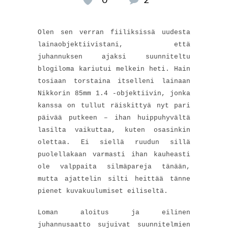
Olen sen verran fiiliksissä uudesta
lainaobjektiivistani, että
juhannuksen ajaksi suunniteltu
blogiloma kariutui melkein heti. Hain
tosiaan torstaina itselleni lainaan
Nikkorin 85mm 1.4 -objektiivin, jonka
kanssa on tullut räiskittyä nyt pari
päivää putkeen – ihan huippuhyvältä
lasilta vaikuttaa, kuten osasinkin
olettaa. Ei siellä ruudun sillä
puolellakaan varmasti ihan kauheasti
ole valppaita silmäpareja tänään,
mutta ajattelin silti heittää tänne
pienet kuvakuulumiset eiliseltä.
Loman aloitus ja eilinen
juhannusaatto sujuivat suunnitelmien