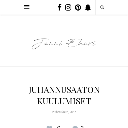
JUHANNUSAATON
KUULUMISET
20 kesäkuun, 2015
0
2