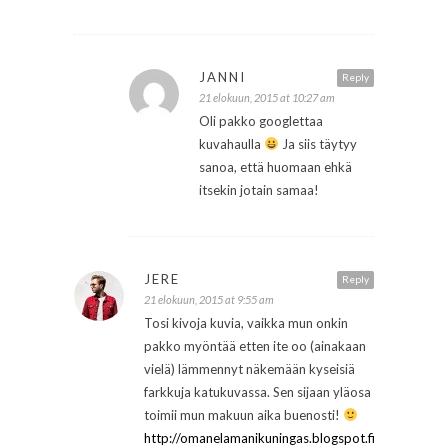
JANNI
Reply
21 elokuun, 2015 at 10:27 am
Oli pakko googlettaa
kuvahaulla
Ja siis täytyy
sanoa, että huomaan ehkä
itsekin jotain samaa!
JERE
Reply
21 elokuun, 2015 at 9:55 am
Tosi kivoja kuvia, vaikka mun onkin
pakko myöntää etten ite oo (ainakaan
vielä) lämmennyt näkemään kyseisiä
farkkuja katukuvassa. Sen sijaan yläosa
toimii mun makuun aika buenosti!
http://omanelamanikuningas.blogspot.fi