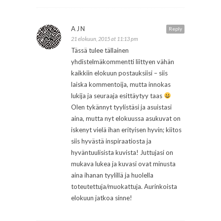
AJN
Reply
21 elokuun, 2015 at 11:13 pm
Tässä tulee tällainen
yhdistelmäkommentti liittyen vähän
kaikkiin elokuun postauksiisi – siis
laiska kommentoija, mutta innokas
lukija ja seuraaja esittäytyy taas
Olen tykännyt tyylistäsi ja asuistasi
aina, mutta nyt elokuussa asukuvat on
iskenyt vielä ihan erityisen hyvin; kiitos
siis hyvästä inspiraatiosta ja
hyväntuulisista kuvista! Juttujasi on
mukava lukea ja kuvasi ovat minusta
aina ihanan tyylillä ja huolella
toteutettuja/muokattuja. Aurinkoista
elokuun jatkoa sinne!