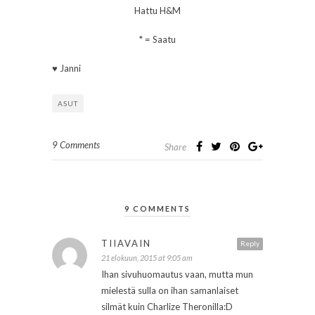
Hattu H&M
* = Saatu
♥ Janni
ASUT
9 Comments
Share
9 COMMENTS
TIIAVAIN
Reply
21 elokuun, 2015 at 9:05 am
Ihan sivuhuomautus vaan, mutta mun
mielestä sulla on ihan samanlaiset
silmät kuin Charlize Theronilla:D