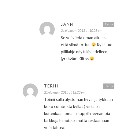
JANNI
Reply
21 elokuun, 2015 at 10:28 am
Se voi viedä oman aikansa,
että silmä tottuu
Kyllä tuo
pillilahje näyttäisi edelleen
jyräävän! Kiitos
TERHI
Reply
21 elokuun, 2015 at 12:23 pm
Toimii sulla älyttömän hyvin ja tykkään
koko combosta kyllä : ) vielä en
kuitenkaan omaan kappiin leveämpiä
farkkuja himoitse, mutta testaamaan
voisi lähteä!