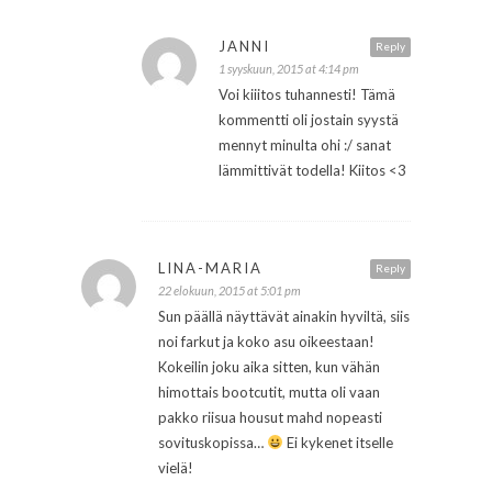
JANNI
Reply
1 syyskuun, 2015 at 4:14 pm
Voi kiiitos tuhannesti! Tämä
kommentti oli jostain syystä
mennyt minulta ohi :/ sanat
lämmittivät todella! Kiitos <3
LINA-MARIA
Reply
22 elokuun, 2015 at 5:01 pm
Sun päällä näyttävät ainakin hyviltä, siis
noi farkut ja koko asu oikeestaan!
Kokeilin joku aika sitten, kun vähän
himottais bootcutit, mutta oli vaan
pakko riisua housut mahd nopeasti
sovituskopissa…
Ei kykenet itselle
vielä!