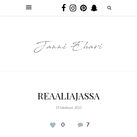
REAALIAJASSA
15 lokakuun, 2015
0
7