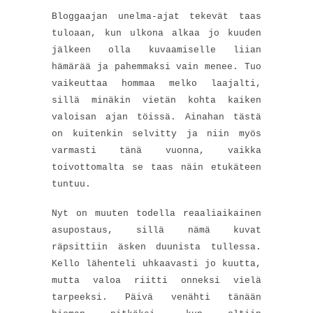
Bloggaajan unelma-ajat tekevät taas
tuloaan, kun ulkona alkaa jo kuuden
jälkeen olla kuvaamiselle liian
hämärää ja pahemmaksi vain menee. Tuo
vaikeuttaa hommaa melko laajalti,
sillä minäkin vietän kohta kaiken
valoisan ajan töissä. Ainahan tästä
on kuitenkin selvitty ja niin myös
varmasti tänä vuonna, vaikka
toivottomalta se taas näin etukäteen
tuntuu.
Nyt on muuten todella reaaliaikainen
asupostaus, sillä nämä kuvat
räpsittiin äsken duunista tullessa.
Kello lähenteli uhkaavasti jo kuutta,
mutta valoa riitti onneksi vielä
tarpeeksi. Päivä venähti tänään