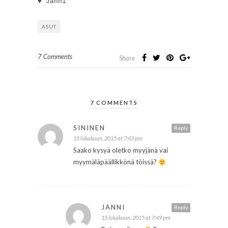
♥ Janni
ASUT
7 Comments
Share
7 COMMENTS
SININEN
Reply
15 lokakuun, 2015 at 7:43 pm
Saako kysyä oletko myyjänä vai
myymäläpäällikkönä töissä?
JANNI
Reply
15 lokakuun, 2015 at 7:49 pm