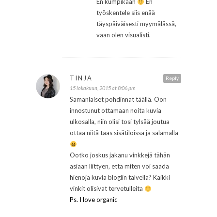
En kumpikaan
En
työskentele siis enää
täyspäiväisesti myymälässä,
vaan olen visualisti.
TINJA
Reply
15 lokakuun, 2015 at 8:06 pm
Samanlaiset pohdinnat täällä. Oon
innostunut ottamaan noita kuvia
ulkosalla, niin olisi tosi tylsää joutua
ottaa niitä taas sisätiloissa ja salamalla
Ootko joskus jakanu vinkkejä tähän
asiaan liittyen, että miten voi saada
hienoja kuvia blogiin talvella? Kaikki
vinkit olisivat tervetulleita
Ps. I love organic