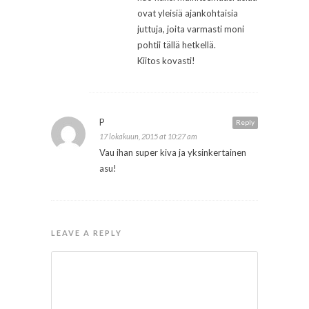
ovat yleisiä ajankohtaisia
juttuja, joita varmasti moni
pohtii tällä hetkellä.
Kiitos kovasti!
P
Reply
17 lokakuun, 2015 at 10:27 am
Vau ihan super kiva ja yksinkertainen
asu!
LEAVE A REPLY