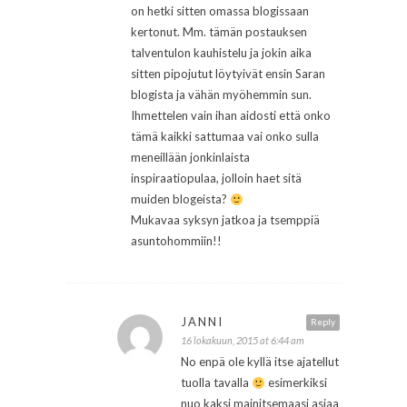
on hetki sitten omassa blogissaan
kertonut. Mm. tämän postauksen
talventulon kauhistelu ja jokin aika
sitten pipojutut löytyivät ensin Saran
blogista ja vähän myöhemmin sun.
Ihmettelen vain ihan aidosti että onko
tämä kaikki sattumaa vai onko sulla
meneillään jonkinlaista
inspiraatiopulaa, jolloin haet sitä
muiden blogeista?
Mukavaa syksyn jatkoa ja tsemppiä
asuntohommiin!!
JANNI
Reply
16 lokakuun, 2015 at 6:44 am
No enpä ole kyllä itse ajatellut
tuolla tavalla
esimerkiksi
nuo kaksi mainitsemaasi asiaa