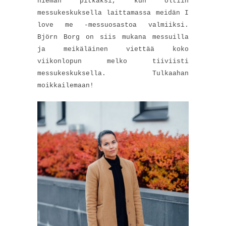
hieman pitkäksi, kun oltiin
messukeskuksella laittamassa meidän I
love me -messuosastoa valmiiksi.
Björn Borg on siis mukana messuilla
ja meikäläinen viettää koko
viikonlopun melko tiiviisti
messukeskuksella. Tulkaahan
moikkailemaan!