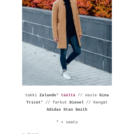
takki
Zalando
*
täältä
// neule
Gina
Tricot
* // farkut
Diesel
// Kengät
Adidas Stan Smith
* = saatu