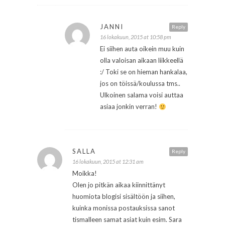
JANNI
Reply
16 lokakuun, 2015 at 10:58 pm
Ei siihen auta oikein muu kuin
olla valoisan aikaan liikkeellä
:/ Toki se on hieman hankalaa,
jos on töissä/koulussa tms..
Ulkoinen salama voisi auttaa
asiaa jonkin verran!
SALLA
Reply
16 lokakuun, 2015 at 12:31 am
Moikka!
Olen jo pitkän aikaa kiinnittänyt
huomiota blogisi sisältöön ja siihen,
kuinka monissa postauksissa sanot
tismalleen samat asiat kuin esim. Sara