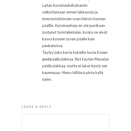
Laitan kynsinauhabalsamin
vaikuttamaan ennen lakkausta ja
imeytymättömän osan hieron kynnen
päällle. Kynsinauhoja en ole juurikaan
joutunut työntelemään, koska ne eivät
kasva kynnen tyven päälle kuin
peukaloissa.
Täytyy joku kerta kokeilla tuota Essien
geelipäällyslakkaa. Nyt käytän Mavalan
päällyslakkaa, mutta ei lakat kestä sen
kauempaa. Hieno kiiltävä pinta kyllä
tulee.
LEAVE A REPLY