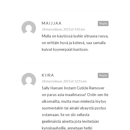
MAIJJAA
Reply
18 marraskuun, 2015 at 9:42 am
Mulla on käytössä lushin sitruuna rasva,
on erittäin hyvä ja kätevä, saa samalla
kuivat kyynerpäät kuntoon.
KIIRA
Reply
18 marraskuun, 2015 at 12:51 pm
Sally Hansen Instant Cuticle Remover
on paras asia maailmassa! Ostin sen ite
ulkomailta, mutta mun mielestä löytyy
suomestakin tai ainaki ebaystä pystyy
ostamaan. Se on siis sellasta
geelimäistä ainetta jota levitetään
kynsinauhoille, annetaan hetki