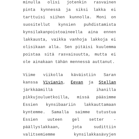
minulla olisi jotenkin rasvainen
pinta kynnessä ja siksi lakka ei
tarttuisi siihen kunnolla. Moni on
suositellut kynsien puhdistamista
kynsilakanpoistoaineella aina ennen
lakkausta, vaikka vanhoja lakkoja ei
olisikaan alla. Sen pitäisi kuulemma
poistaa sitä rasvaisuutta, mutta ei
ole ainakaan tähän mennessä auttanut.
Viime viikolla käväistiin Saran
kanssa
Vivianin
,
Eevan
ja
Stellan
järkkäämillä ihanilla
pikkujouluetkoilla, missä pääsimme
Essien kynsibaariin lakkauttamaan
kyntemme. Samalla saimme tutustua
Essien uuteen gel setter -
päällyslakkaan, jota sudittiin
valitsemiemme kynsilakkasävyjen