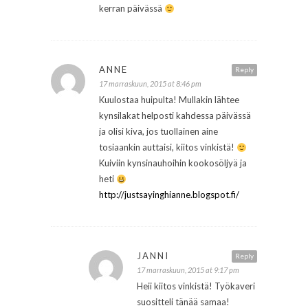
kerran päivässä
ANNE
Reply
17 marraskuun, 2015 at 8:46 pm
Kuulostaa huipulta! Mullakin lähtee
kynsilakat helposti kahdessa päivässä
ja olisi kiva, jos tuollainen aine
tosiaankin auttaisi, kiitos vinkistä!
Kuiviin kynsinauhoihin kookosöljyä ja
heti
http://justsayinghianne.blogspot.fi/
JANNI
Reply
17 marraskuun, 2015 at 9:17 pm
Heii kiitos vinkistä! Työkaveri
suositteli tänää samaa!