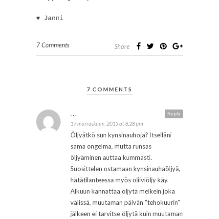
♥ Janni
7 Comments
Share
7 COMMENTS
...
Reply
17 marraskuun, 2015 at 8:28 pm
Öljyätkö sun kynsinauhoja? Itselläni
sama ongelma, mutta runsas
öljyäminen auttaa kummasti.
Suosittelen ostamaan kynsinauhaöljyä,
hätätilanteessa myös oliiviöljy käy.
Alkuun kannattaa öljytä melkein joka
välissä, muutaman päivän ”tehokuurin”
jälkeen ei tarvitse öljytä kuin muutaman