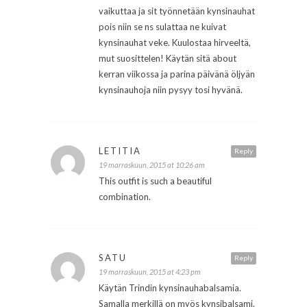
vaikuttaa ja sit työnnetään kynsinauhat
pois niin se ns sulattaa ne kuivat
kynsinauhat veke. Kuulostaa hirveeltä,
mut suosittelen! Käytän sitä about
kerran viikossa ja parina päivänä öljyän
kynsinauhoja niin pysyy tosi hyvänä.
LETITIA
Reply
19 marraskuun, 2015 at 10:26 am
This outfit is such a beautiful
combination.
SATU
Reply
19 marraskuun, 2015 at 4:23 pm
Käytän Trindin kynsinauhabalsamia.
Samalla merkillä on myös kynsibalsami.