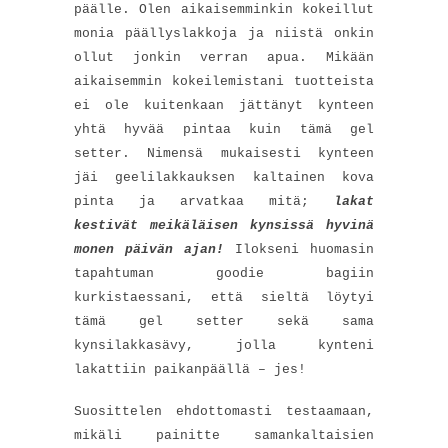
päälle. Olen aikaisemminkin kokeillut
monia päällyslakkoja ja niistä onkin
ollut jonkin verran apua. Mikään
aikaisemmin kokeilemistani tuotteista
ei ole kuitenkaan jättänyt kynteen
yhtä hyvää pintaa kuin tämä gel
setter. Nimensä mukaisesti kynteen
jäi geelilakkauksen kaltainen kova
pinta ja arvatkaa mitä;
l
akat
kestivät meikäläisen kynsissä hyvinä
monen päivän ajan!
Ilokseni huomasin
tapahtuman goodie bagiin
kurkistaessani, että sieltä löytyi
tämä gel setter sekä sama
kynsilakkasävy, jolla kynteni
lakattiin paikanpäällä – jes!
Suosittelen ehdottomasti testaamaan,
mikäli painitte samankaltaisien