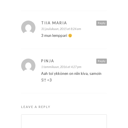
TIIA MARIA
Reply
31 joulukuun, 2015 at 8:24 am
3 mun lemppari
PINJA
Reply
1 tammikuun, 2016 at 4:27 pm
Aah toi ykkönen on niin kiva, samoin
5!! <3
LEAVE A REPLY