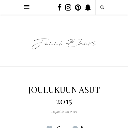
JOULUKUUN ASUT
2015
30 joulukuun, 2015
0
5