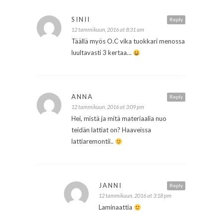
SINII
Reply
12 tammikuun, 2016 at 8:31 am
Täällä myös O.C vika tuokkari menossa
luultavasti 3 kertaa…
ANNA
Reply
12 tammikuun, 2016 at 3:09 pm
Hei, mistä ja mitä materiaalia nuo
teidän lattiat on? Haaveissa
lattiaremontii..
JANNI
Reply
12 tammikuun, 2016 at 3:18 pm
Laminaattia