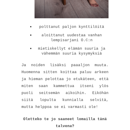
polttanut paljon kynttilöitä
aloittanut uudestaa vanhan
lempisarjani O.C:n
mietiskellyt elämän suuria ja
vähemmän suuria kysymyksiä
Ja noiden lisäksi paaaljon muuta.
Huomenna sitten koittaa paluu arkeen
ja hieman pelottaa jo etukäteen, että
miten saan kammettua itseni ylös
puoli seitsemän aikoihin. Eiköhän
siitä lopulta kunnialla selvitä,
mutta helppoa se ei varmasti ole!
Oletteko te jo saaneet lomailla tänä
talvena?