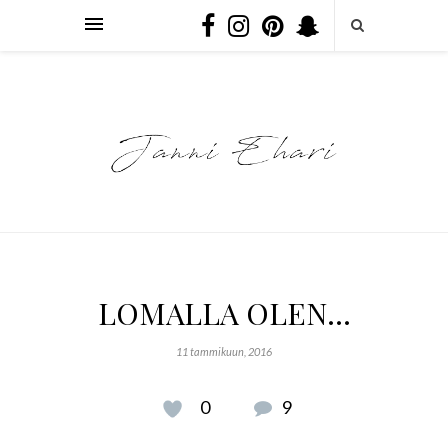
LOMALLA OLEN…
11 tammikuun, 2016
0
9