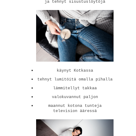
ja tehnyt sisustuslöytöjä
käynyt Kotkassa
tehnyt lumitöitä omalla pihalla
lämmitellyt takkaa
valokuvannut paljon
maannut kotona tunteja
television ääressä