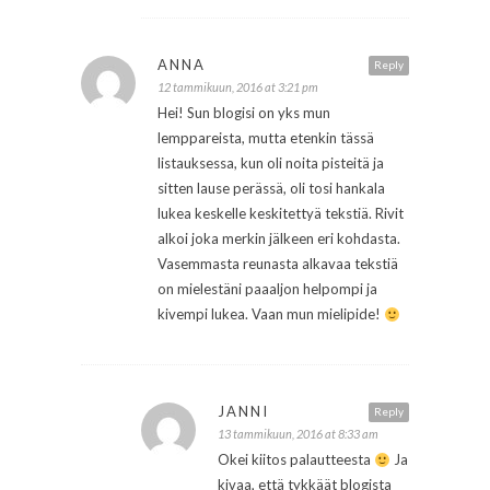
ANNA
Reply
12 tammikuun, 2016 at 3:21 pm
Hei! Sun blogisi on yks mun
lemppareista, mutta etenkin tässä
listauksessa, kun oli noita pisteitä ja
sitten lause perässä, oli tosi hankala
lukea keskelle keskitettyä tekstiä. Rivit
alkoi joka merkin jälkeen eri kohdasta.
Vasemmasta reunasta alkavaa tekstiä
on mielestäni paaaljon helpompi ja
kivempi lukea. Vaan mun mielipide!
JANNI
Reply
13 tammikuun, 2016 at 8:33 am
Okei kiitos palautteesta
Ja
kivaa, että tykkäät blogista