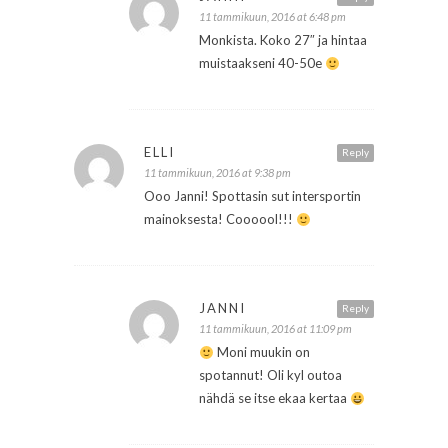
11 tammikuun, 2016 at 6:48 pm
Monkista. Koko 27″ ja hintaa
muistaakseni 40-50e
ELLI
Reply
11 tammikuun, 2016 at 9:38 pm
Ooo Janni! Spottasin sut intersportin
mainoksesta! Coooool!!!
JANNI
Reply
11 tammikuun, 2016 at 11:09 pm
Moni muukin on
spotannut! Oli kyl outoa
nähdä se itse ekaa kertaa