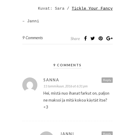
Kuvat: Sara /
Tickle Your Fancy
– Janni
9 Comments
Share
9 COMMENTS
SANNA
Reply
11 tammikuun, 2016 at 6:31 pm
Hei, mistä nuo ihanat farkut on, paljon
ne maksoi ja mitä kokoa käytät itse?
<3
JANNI
Reply