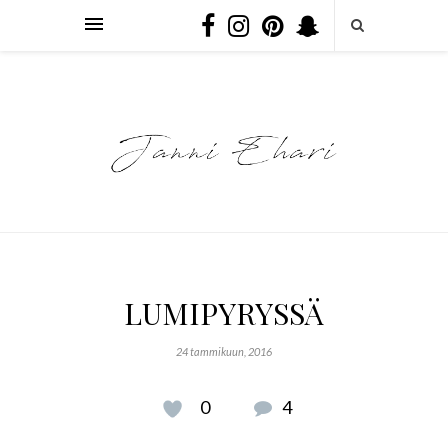
LUMIPYRYSSÄ
24 tammikuun, 2016
0
4