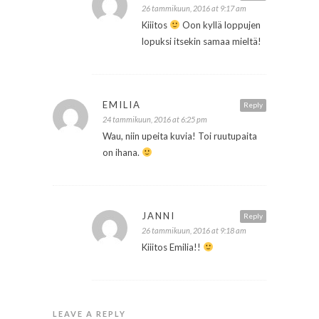
26 tammikuun, 2016 at 9:17 am
Kiiitos
Oon kyllä loppujen
lopuksi itsekin samaa mieltä!
EMILIA
Reply
24 tammikuun, 2016 at 6:25 pm
Wau, niin upeita kuvia! Toi ruutupaita
on ihana.
JANNI
Reply
26 tammikuun, 2016 at 9:18 am
Kiiitos Emilia!!
LEAVE A REPLY