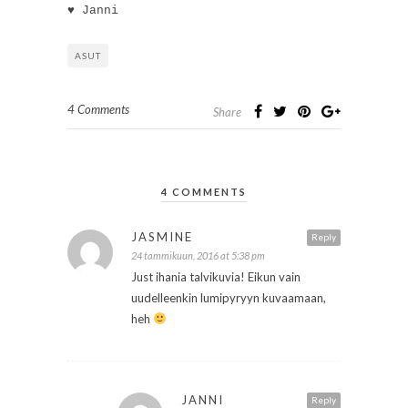
♥ Janni
ASUT
4 Comments
Share
4 COMMENTS
JASMINE
Reply
24 tammikuun, 2016 at 5:38 pm
Just ihania talvikuvia! Eikun vain
uudelleenkin lumipyryyn kuvaamaan,
heh
JANNI
Reply