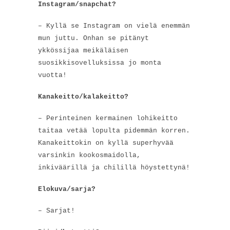
Instagram/snapchat?
– Kyllä se Instagram on vielä enemmän
mun juttu. Onhan se pitänyt
ykkössijaa meikäläisen
suosikkisovelluksissa jo monta
vuotta!
Kanakeitto/kalakeitto?
– Perinteinen kermainen lohikeitto
taitaa vetää lopulta pidemmän korren.
Kanakeittokin on kyllä superhyvää
varsinkin kookosmaidolla,
inkiväärillä ja chilillä höystettynä!
Elokuva/sarja?
– Sarjat!