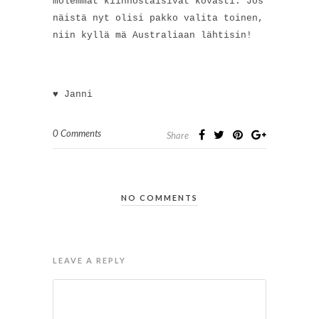
molemmat kiinnostaisivat kovasti. Jos
näistä nyt olisi pakko valita toinen,
niin kyllä mä Australiaan lähtisin!
♥ Janni
0 Comments
Share
NO COMMENTS
LEAVE A REPLY