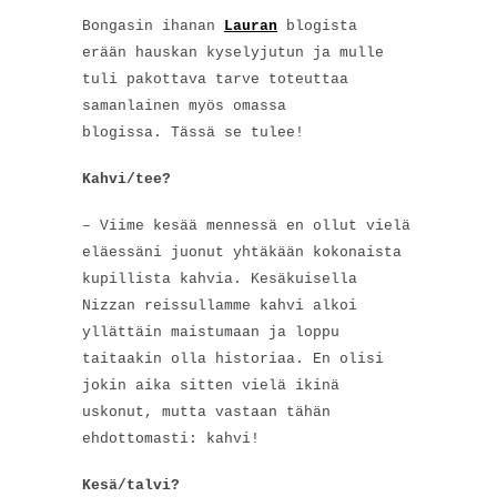
Bongasin ihanan
Lauran
blogista
erään hauskan kyselyjutun ja mulle
tuli pakottava tarve toteuttaa
samanlainen myös omassa
blogissa. Tässä se tulee!
Kahvi/tee?
– Viime kesää mennessä en ollut vielä
eläessäni juonut yhtäkään kokonaista
kupillista kahvia. Kesäkuisella
Nizzan reissullamme kahvi alkoi
yllättäin maistumaan ja loppu
taitaakin olla historiaa. En olisi
jokin aika sitten vielä ikinä
uskonut, mutta vastaan tähän
ehdottomasti: kahvi!
Kesä/talvi?