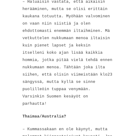
– Haluaisin vastata, että aikaisin
herääminen, mutta se olisi erittäin
kaukana totuutta. Myöhään valvominen
on vaan niin siistiä ja olen
ehdottomasti enemmän iltaihminen. Mä
vetkuttelen nukkumaan menoa iltaisin
kuin pienet lapset ja keksin
itselleni koko ajan lisää kaikkia
hommia, jotka pitää vielä tehdä ennen
nukkumaan menoa. Tähtään joka ilta
siihen, että olisin viimeistään klo23
sängyssä, mutta kyllä se sinne
puolilleöin tuppaa venymään.
Varsinkin Suomen kesäyöt on
parhautta!
Thaimaa/Australia?
– Kummassakaan en ole käynyt, mutta