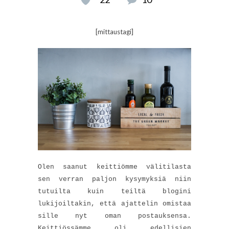
[mittaustagi]
Olen saanut keittiömme välitilasta
sen verran paljon kysymyksiä niin
tutuilta kuin teiltä blogini
lukijoiltakin, että ajattelin omistaa
sille nyt oman postauksensa.
Keittiössämme oli edellisien