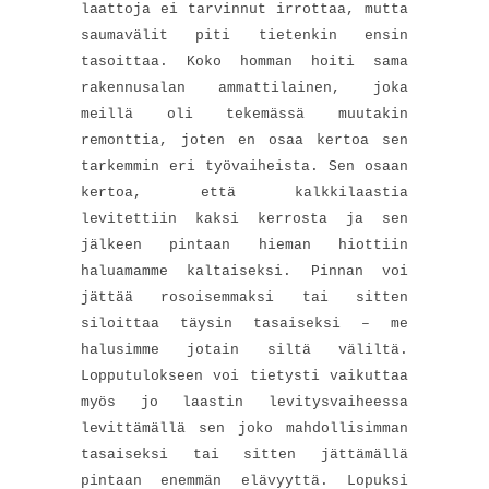
laattoja ei tarvinnut irrottaa, mutta
saumavälit piti tietenkin ensin
tasoittaa. Koko homman hoiti sama
rakennusalan ammattilainen, joka
meillä oli tekemässä muutakin
remonttia, joten en osaa kertoa sen
tarkemmin eri työvaiheista. Sen osaan
kertoa, että kalkkilaastia
levitettiin kaksi kerrosta ja sen
jälkeen pintaan hieman hiottiin
haluamamme kaltaiseksi. Pinnan voi
jättää rosoisemmaksi tai sitten
siloittaa täysin tasaiseksi – me
halusimme jotain siltä väliltä.
Lopputulokseen voi tietysti vaikuttaa
myös jo laastin levitysvaiheessa
levittämällä sen joko mahdollisimman
tasaiseksi tai sitten jättämällä
pintaan enemmän elävyyttä. Lopuksi