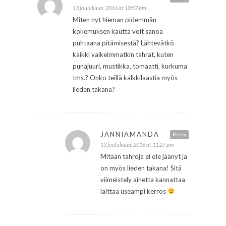
13 joulukuun, 2016 at 10:57 pm
Miten nyt hieman pidemmän
kokemuksen kautta voit sanoa
puhtaana pitämisestä? Lähtevätkö
kaikki vaikeimmatkin tahrat, kuten
punajuuri, mustikka, tomaatti, kurkuma
tms.? Onko teillä kalkkilaastia myös
lieden takana?
JANNIAMANDA
Reply
13 joulukuun, 2016 at 11:27 pm
Mitään tahroja ei ole jäänyt ja
on myös lieden takana! Sitä
viimeistely ainetta kannattaa
laittaa useampi kerros