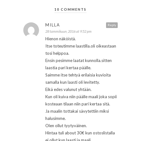
10 COMMENTS
MILLA
Reply
28 tammikuun, 2016 at 9:52 pm
Hienon näköistä.
Itse toteutimme laastilla.oli oikeastaan
tosi helppoa.
Ensin pesimme laatat kunnolla.sitten
laastia pari kertaa päälle.
Saimme itse tehtyä erilaisia kuvioita
samalla kun laasti oli levitetty.
Eikä edes valunut yhtään.
Kun oli kuiva niin päälle maali joka sopii
kosteaan tilaan niin pari kertaa sitä.
Ja maalin tottakai sävytettiin miksi
halusimme.
Olen ollut tyytyväinen.
Hintaa tuli about 30€ kun ostoslistalla
ei ollut kun laasti ja maali.