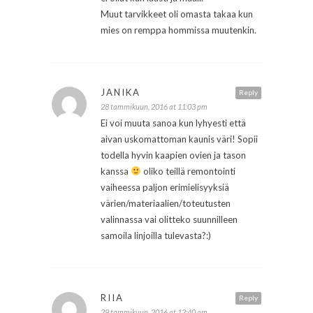
Muut tarvikkeet oli omasta takaa kun
mies on remppa hommissa muutenkin.
JANIKA
Reply
28 tammikuun, 2016 at 11:03 pm
Ei voi muuta sanoa kun lyhyesti että
aivan uskomattoman kaunis väri! Sopii
todella hyvin kaapien ovien ja tason
kanssa
oliko teillä remontointi
vaiheessa paljon erimielisyyksiä
värien/materiaalien/toteutusten
valinnassa vai olitteko suunnilleen
samoila linjoilla tulevasta?:)
RIIA
Reply
29 tammikuun, 2016 at 12:40 am