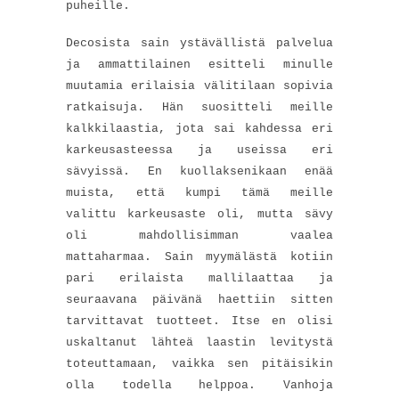
puheille.
Decosista sain ystävällistä palvelua
ja ammattilainen esitteli minulle
muutamia erilaisia välitilaan sopivia
ratkaisuja. Hän suositteli meille
kalkkilaastia, jota sai kahdessa eri
karkeusasteessa ja useissa eri
sävyissä. En kuollaksenikaan enää
muista, että kumpi tämä meille
valittu karkeusaste oli, mutta sävy
oli mahdollisimman vaalea
mattaharmaa. Sain myymälästä kotiin
pari erilaista mallilaattaa ja
seuraavana päivänä haettiin sitten
tarvittavat tuotteet. Itse en olisi
uskaltanut lähteä laastin levitystä
toteuttamaan, vaikka sen pitäisikin
olla todella helppoa. Vanhoja