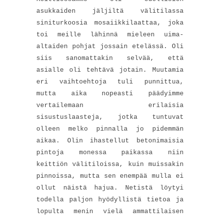
asukkaiden jäljiltä välitilassa
siniturkoosia mosaiikkilaattaa, joka
toi meille lähinnä mieleen uima-
altaiden pohjat jossain etelässä. Oli
siis sanomattakin selvää, että
asialle oli tehtävä jotain. Muutamia
eri vaihtoehtoja tuli punnittua,
mutta aika nopeasti päädyimme
vertailemaan erilaisia
sisustuslaasteja, jotka tuntuvat
olleen melko pinnalla jo pidemmän
aikaa. Olin ihastellut betonimaisia
pintoja monessa paikassa niin
keittiön välitiloissa, kuin muissakin
pinnoissa, mutta sen enempää mulla ei
ollut näistä hajua. Netistä löytyi
todella paljon hyödyllistä tietoa ja
lopulta menin vielä ammattilaisen