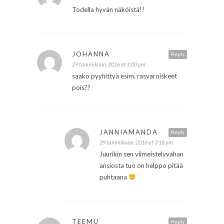
Todella hyvän näköistä!!
JOHANNA
Reply
29 tammikuun, 2016 at 1:00 pm
saako pyyhittyä esim. rasvaroiskeet
pois??
JANNIAMANDA
Reply
29 tammikuun, 2016 at 3:18 pm
Juurikin sen viimeistelyvahan
ansiosta tuo on helppo pitää
puhtaana
TEEMU
Reply