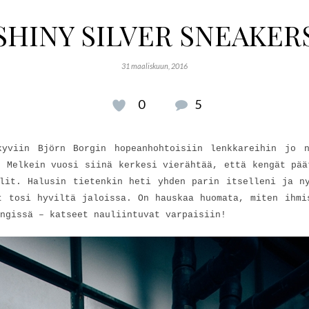
SHINY SILVER SNEAKER
31 maaliskuun, 2016
0
5
kyviin Björn Borgin hopeanhohtoisiin lenkkareihin jo n
. Melkein vuosi siinä kerkesi vierähtää, että kengät pää
lit. Halusin tietenkin heti yhden parin itselleni ja n
t tosi hyviltä jaloissa. On hauskaa huomata, miten ihmi
ngissä – katseet nauliintuvat varpaisiin!