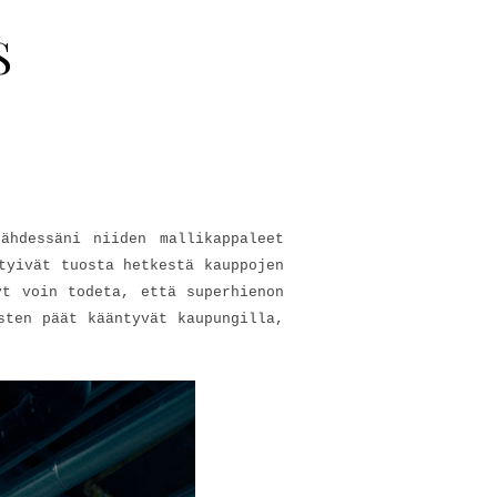
S
ähdessäni niiden mallikappaleet
tyivät tuosta hetkestä kauppojen
yt voin todeta, että superhienon
sten päät kääntyvät kaupungilla,