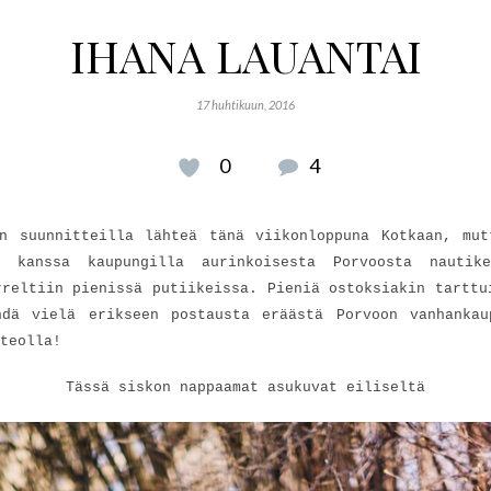
IHANA LAUANTAI
17 huhtikuun, 2016
0
4
in suunnitteilla lähteä tänä viikonloppuna Kotkaan, mut
 kanssa kaupungilla aurinkoisesta Porvoosta nautike
rreltiin pienissä putiikeissa. Pieniä ostoksiakin tarttu
hdä vielä erikseen postausta eräästä Porvoon vanhankau
teolla!
Tässä siskon nappaamat asukuvat eiliseltä