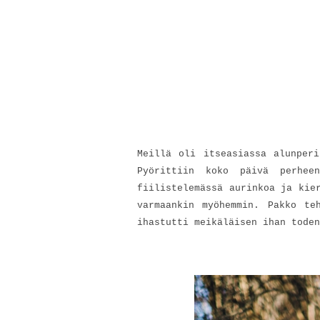
Meillä oli itseasiassa alunper
Pyörittiin koko päivä perheen
fiilistelemässä aurinkoa ja kie
varmaankin myöhemmin. Pakko te
ihastutti meikäläisen ihan toden