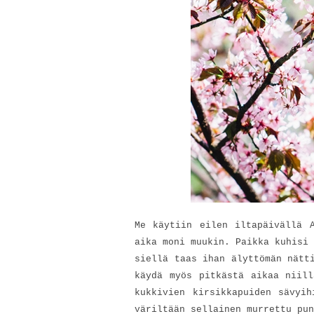
Me käytiin eilen iltapäivällä 
aika moni muukin. Paikka kuhisi 
siellä taas ihan älyttömän nätt
käydä myös pitkästä aikaa niill
kukkivien kirsikkapuiden sävyi
väriltään sellainen murrettu pun