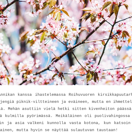
Annikan kanssa ihastelemassa Roihuvuoren kirsikkapuutar
jengiä piknik-viltteineen ja eväineen, mutta en ihmettel
iä. Mehän asuttiin vielä hetki sitten kivenheiton päässä
ä kulmilla pyörimässä. Meikäläinen oli puolivahingossa
hin ja asia valkeni kunnolla vasta kotona, kun katsoin
ainen, mutta hyvin se näyttää sulautuvan taustaan!