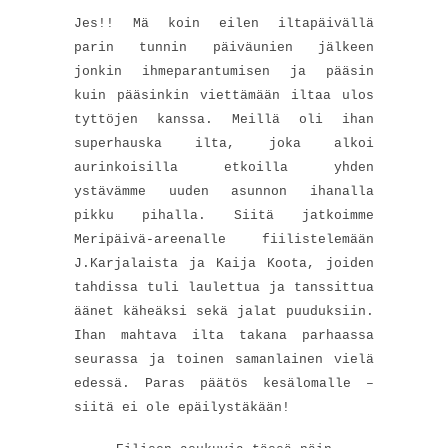
Jes!! Mä koin eilen iltapäivällä
parin tunnin päiväunien jälkeen
jonkin ihmeparantumisen ja pääsin
kuin pääsinkin viettämään iltaa ulos
tyttöjen kanssa. Meillä oli ihan
superhauska ilta, joka alkoi
aurinkoisilla etkoilla yhden
ystävämme uuden asunnon ihanalla
pikku pihalla. Siitä jatkoimme
Meripäivä-areenalle fiilistelemään
J.Karjalaista ja Kaija Koota, joiden
tahdissa tuli laulettua ja tanssittua
äänet käheäksi sekä jalat puuduksiin.
Ihan mahtava ilta takana parhaassa
seurassa ja toinen samanlainen vielä
edessä. Paras päätös kesälomalle –
siitä ei ole epäilystäkään!