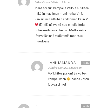
30 heinäkuun, 2016 at 11:26 am
Ihana toi sun kampaus Vaikka ei silleen
mikään maailman monimutkaisin ja
vaikein niin silti ihan älyttömän kaunis!
(En tiiä näkyykö nuo emojit, jotka
puhelimella väliin heitin.. Mutta sieltä
löytyy lähinnä sydämmiä monessa
muodossa!)
JANNIAMANDA
Reply
30 heinäkuun, 2016 at 2:56 pm
Voi kiiiitos paljon! Sisko teki
kampauksen
ihanaa kesän
jatkoa sinne!
P
Reply