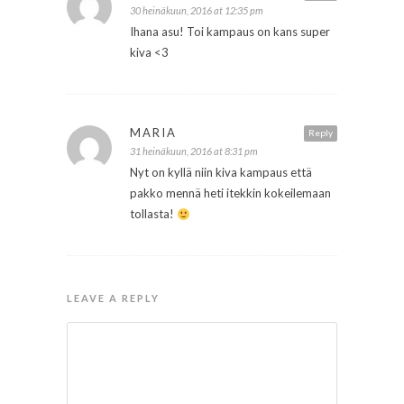
30 heinäkuun, 2016 at 12:35 pm
Ihana asu! Toi kampaus on kans super
kiva <3
MARIA
Reply
31 heinäkuun, 2016 at 8:31 pm
Nyt on kyllä niin kiva kampaus että
pakko mennä heti itekkin kokeilemaan
tollasta!
LEAVE A REPLY