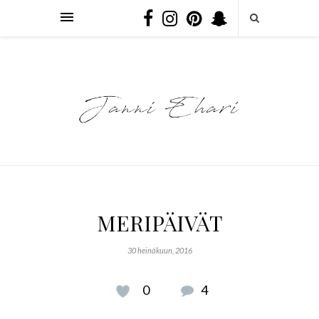
MERIPÄIVÄT
30 heinäkuun, 2016
0
4