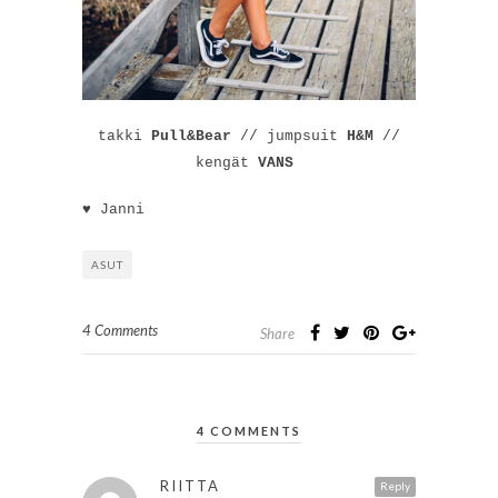
takki
Pull&Bear
// jumpsuit
H&M
//
kengät
VANS
♥ Janni
ASUT
4 Comments
Share
4 COMMENTS
RIITTA
Reply