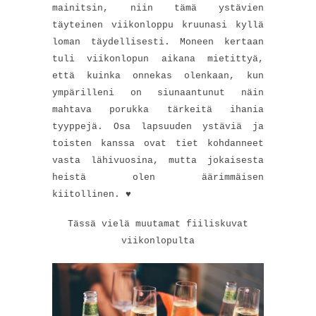
mainitsin, niin tämä ystävien
täyteinen viikonloppu kruunasi kyllä
loman täydellisesti. Moneen kertaan
tuli viikonlopun aikana mietittyä,
että kuinka onnekas olenkaan, kun
ympärilleni on siunaantunut näin
mahtava porukka tärkeitä ihania
tyyppejä. Osa lapsuuden ystäviä ja
toisten kanssa ovat tiet kohdanneet
vasta lähivuosina, mutta jokaisesta
heistä olen äärimmäisen
kiitollinen. ♥
Tässä vielä muutamat fiiliskuvat
viikonlopulta