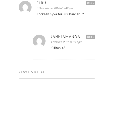
ELBU
Reply
31 heinäkuun, 2016 at 5:42 pm
Törkeen hyvä toi uusi banneri!!!
JANNIAMANDA
Reply
1 elokuun, 2016 at 8:21 pm
Kiiiitos <3
LEAVE A REPLY