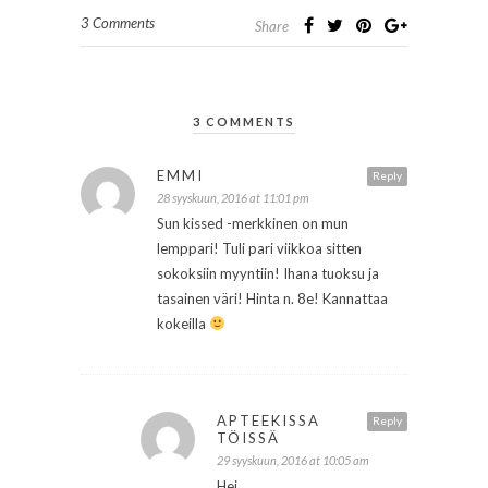
3 Comments
Share
3 COMMENTS
EMMI
Reply
28 syyskuun, 2016 at 11:01 pm
Sun kissed -merkkinen on mun
lemppari! Tuli pari viikkoa sitten
sokoksiin myyntiin! Ihana tuoksu ja
tasainen väri! Hinta n. 8e! Kannattaa
kokeilla
APTEEKISSA
Reply
TÖISSÄ
29 syyskuun, 2016 at 10:05 am
Hei,