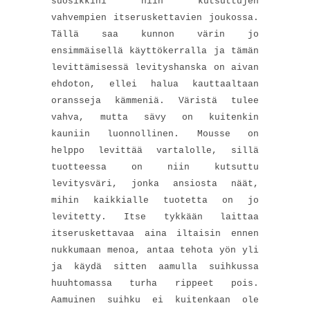
suosikkini niin kutsuttujen
vahvempien itseruskettavien joukossa.
Tällä saa kunnon värin jo
ensimmäisellä käyttökerralla ja tämän
levittämisessä levityshanska on aivan
ehdoton, ellei halua kauttaaltaan
oransseja kämmeniä. Väristä tulee
vahva, mutta sävy on kuitenkin
kauniin luonnollinen. Mousse on
helppo levittää vartalolle, sillä
tuotteessa on niin kutsuttu
levitysväri, jonka ansiosta näät,
mihin kaikkialle tuotetta on jo
levitetty. Itse tykkään laittaa
itseruskettavaa aina iltaisin ennen
nukkumaan menoa, antaa tehota yön yli
ja käydä sitten aamulla suihkussa
huuhtomassa turha rippeet pois.
Aamuinen suihku ei kuitenkaan ole