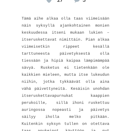
Tämä aihe alkaa olla taas viimeisään
näin syksyllä ajankohtainen monien
keskuudessa itseni mukaan lukien –
itseruskettavat nimittäin. Pian alkaa
viimeisetkin rippeet kesällä
tarttuneesta päivetyksestä olla
tiessään ja hipiä kaipaa lämpimämpää
sävyä. Rusketus ei tietenkään ole
kaikkien mieleen, mutta itse lukeudun
niihin, jotka tykkäävät olla aina
vähä päivettyneitä. Kesäisin unohdan
itseruskettavapurnukat kaappien
perukoille, sillä ihoni ruskettuu
auringossa nopeasti ja päivetys
säilyy iholla melko pitkään.
Kuitenkin syksyn tullen on otettava
taas apukeinot käyttöön ja nyt