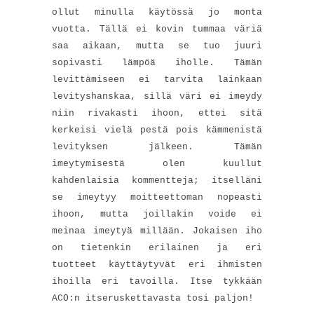
ollut minulla käytössä jo monta
vuotta. Tällä ei kovin tummaa väriä
saa aikaan, mutta se tuo juuri
sopivasti lämpöä iholle. Tämän
levittämiseen ei tarvita lainkaan
levityshanskaa, sillä väri ei imeydy
niin rivakasti ihoon, ettei sitä
kerkeisi vielä pestä pois kämmenistä
levityksen jälkeen. Tämän
imeytymisestä olen kuullut
kahdenlaisia kommentteja; itselläni
se imeytyy moitteettoman nopeasti
ihoon, mutta joillakin voide ei
meinaa imeytyä millään. Jokaisen iho
on tietenkin erilainen ja eri
tuotteet käyttäytyvät eri ihmisten
ihoilla eri tavoilla. Itse tykkään
ACO:n itseruskettavasta tosi paljon!