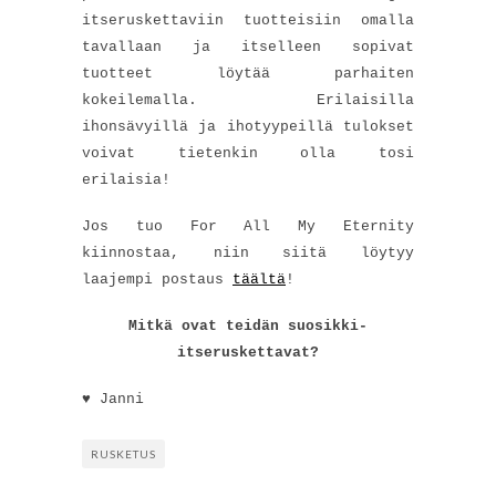
itseruskettaviin tuotteisiin omalla
tavallaan ja itselleen sopivat
tuotteet löytää parhaiten
kokeilemalla. Erilaisilla
ihonsävyillä ja ihotyypeillä tulokset
voivat tietenkin olla tosi
erilaisia!
Jos tuo For All My Eternity
kiinnostaa, niin siitä löytyy
laajempi postaus
täältä
!
Mitkä ovat teidän suosikki-
itseruskettavat?
♥ Janni
RUSKETUS