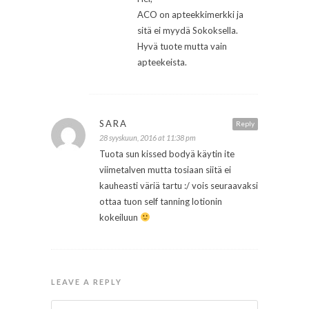
ACO on apteekkimerkki ja
sitä ei myydä Sokoksella.
Hyvä tuote mutta vain
apteekeista.
SARA
Reply
28 syyskuun, 2016 at 11:38 pm
Tuota sun kissed bodyä käytin ite
viimetalven mutta tosiaan siitä ei
kauheasti väriä tartu :/ vois seuraavaksi
ottaa tuon self tanning lotionin
kokeiluun
LEAVE A REPLY