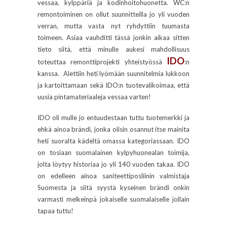
vessaa, kylppäriä ja kodinhoitohuonetta. WC:n
remontoiminen on ollut suunnitteilla jo yli vuoden
verran, mutta vasta nyt ryhdyttiin tuumasta
toimeen. Asiaa vauhditti tässä jonkin aikaa sitten
tieto siitä, että minulle aukesi mahdollisuus
IDO
toteuttaa remonttiprojekti yhteistyössä
:n
kanssa. Alettiin heti lyömään suunnitelmia lukkoon
ja kartoittamaan sekä IDO:n tuotevalikoimaa, että
uusia pintamateriaaleja vessaa varten!
IDO oli mulle jo entuudestaan tuttu tuotemerkki ja
ehkä ainoa brändi, jonka olisin osannut itse mainita
heti suoralta kädeltä omassa kategoriassaan. IDO
on tosiaan suomalainen kylpyhuonealan toimija,
jolta löytyy historiaa jo yli 140 vuoden takaa. IDO
on edelleen ainoa saniteettiposliinin valmistaja
Suomesta ja siitä syystä kyseinen brändi onkin
varmasti melkeinpä jokaiselle suomalaiselle jollain
tapaa tuttu!