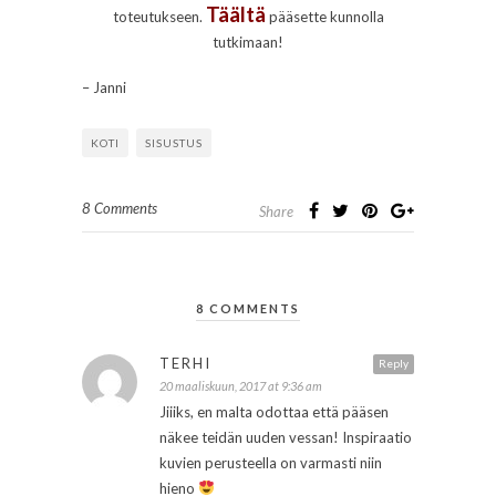
Täält
ä
toteutukseen.
pääsette kunnolla
tutkimaan!
– Janni
KOTI
SISUSTUS
8 Comments
Share
8 COMMENTS
TERHI
Reply
20 maaliskuun, 2017 at 9:36 am
Jiiiks, en malta odottaa että pääsen
näkee teidän uuden vessan! Inspiraatio
kuvien perusteella on varmasti niin
hieno