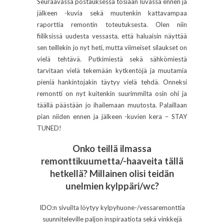
Seuraavassa postauksessa tosiaan luvassa ennen ja
jälkeen -kuvia sekä muutenkin kattavampaa
raporttia remontin toteutuksesta. Olen niin
fiiliksissä uudesta vessasta, että haluaisin näyttää
sen teillekin jo nyt heti, mutta viimeiset silaukset on
vielä tehtävä. Putkimiestä sekä sähkömiestä
tarvitaan vielä tekemään kytkentöjä ja muutamia
pieniä hankintojakin täytyy vielä tehdä. Onneksi
remontti on nyt kuitenkin suurimmilta osin ohi ja
täällä päästään jo ihailemaan muutosta. Palaillaan
pian niiden ennen ja jälkeen -kuvien kera – STAY
TUNED!
Onko teillä ilmassa
remonttikuumetta/-haaveita tällä
hetkellä? Millainen olisi teidän
unelmien kylppäri/wc?
IDO:n sivuilta löytyy kylpyhuone-/vessaremonttia
suunniteleville paljon inspiraatiota sekä vinkkejä