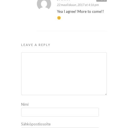
22 maaliskuun, 2017 at 4:16 pm
Yea I agree! More to come!!
LEAVE A REPLY
Nimi
Sähköpostiosoite