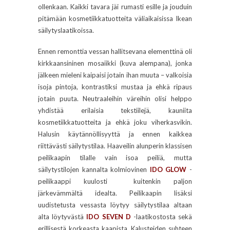
ollenkaan. Kaikki tavara jäi rumasti esille ja jouduin
pitämään kosmetiikkatuotteita väliaikaisissa Ikean
säilytyslaatikoissa.
Ennen remonttia vessan hallitsevana elementtinä oli
kirkkaansininen mosaiikki (kuva alempana), jonka
jälkeen mieleni kaipaisi jotain ihan muuta – valkoisia
isoja pintoja, kontrastiksi mustaa ja ehkä ripaus
jotain puuta. Neutraaleihin väreihin olisi helppo
yhdistää erilaisia tekstiilejä, kauniita
kosmetiikkatuotteita ja ehkä joku viherkasvikin.
Halusin käytännöllisyyttä ja ennen kaikkea
riittävästi säilytystilaa. Haaveilin alunperin klassisen
peilikaapin tilalle vain isoa peiliä, mutta
säilytystilojen kannalta kolmiovinen
IDO GLOW
-
peilikaappi kuulosti kuitenkin paljon
järkevämmältä idealta. Peilikaapin lisäksi
uudistetusta vessasta löytyy säilytystilaa altaan
alta löytyvästä
IDO SEVEN D
-laatikostosta sekä
erillisestä korkeasta kaapista. Kalusteiden suhteen