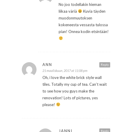
No joo todellakin hieman
liikaa väriä
Kuvia täyden
muodonmuutoksen
kokeneesta vessasta tulossa
pian! Onnea kodin etsintään!
ANN
Reply
21 maaliskuun, 2017 at 11:08 pm
Oh, i love the white brick style wall
tiles. Totally my cup of tea. Can’t wait
to see how you guys make the
renovation! Lots of pictures, yes
please!
JANNI
Reply