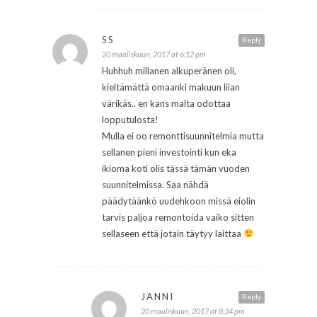
SS
Reply
20 maaliskuun, 2017 at 6:12 pm
Huhhuh millanen alkuperänen oli,
kieltämättä omaanki makuun liian
värikäs.. en kans malta odottaa
lopputulosta!
Mulla ei oo remonttisuunnitelmia mutta
sellanen pieni investointi kun eka
ikioma koti olis tässä tämän vuoden
suunnitelmissa. Saa nähdä
päädytäänkö uudehkoon missä eiolin
tarvis paljoa remontoida vaiko sitten
sellaseen että jotain täytyy laittaa
JANNI
Reply
20 maaliskuun, 2017 at 8:34 pm