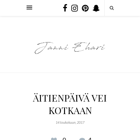
ÄITIENPÄIVÄ VEI
KOTKAAN
14 toukokuun, 2017
0
4