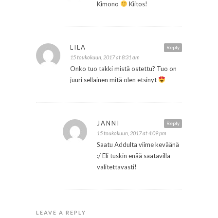
Kimono
Kiitos!
LILA
Reply
15 toukokuun, 2017 at 8:31 am
Onko tuo takki mistä ostettu? Tuo on
juuri sellainen mitä olen etsinyt
JANNI
Reply
15 toukokuun, 2017 at 4:09 pm
Saatu Addulta viime keväänä
:/ Eli tuskin enää saatavilla
valitettavasti!
LEAVE A REPLY