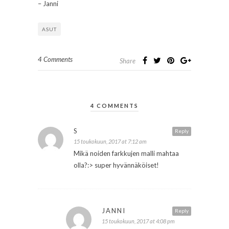
– Janni
ASUT
4 Comments
Share
4 COMMENTS
S
Reply
15 toukokuun, 2017 at 7:12 am
Mikä noiden farkkujen malli mahtaa
olla?:> super hyvännäköiset!
JANNI
Reply
15 toukokuun, 2017 at 4:08 pm