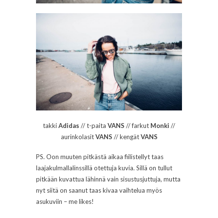
takki
Adidas
// t-paita
VANS
// farkut
Monki
//
aurinkolasit
VANS
// kengät
VANS
PS. Oon muuten pitkästä aikaa fiilistellyt taas
laajakulmallalinssillä otettuja kuvia. Sillä on tullut
pitkään kuvattua lähinnä vain sisustusjuttuja, mutta
nyt siitä on saanut taas kivaa vaihtelua myös
asukuviin – me likes!