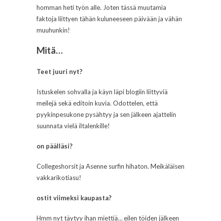
homman heti työn alle. Joten tässä muutamia
faktoja liittyen tähän kuluneeseen päivään ja vähän
muuhunkin!
Mitä…
Teet juuri nyt?
Istuskelen sohvalla ja käyn läpi blogiin liittyviä
meilejä sekä editoin kuvia. Odottelen, että
pyykinpesukone pysähtyy ja sen jälkeen ajattelin
suunnata vielä iltalenkille!
on päälläsi?
Collegeshorsit ja Asenne surfin hihaton. Meikäläisen
vakkarikotiasu!
ostit viimeksi kaupasta?
Hmm nyt täytyy ihan miettiä… eilen töiden jälkeen