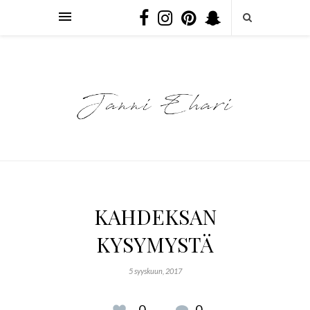
KAHDEKSAN
KYSYMYSTÄ
5 syyskuun, 2017
0
0