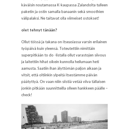
käväisin noutamassa K-kaupassa Zalandolta tulleen
paketin ja ostin samalla banaanin sekä smoothien
välipalaksi. Ne taitavat olla viimeiset ostokset!
olet tehnyt tänään?
Ollut töissä ja takana on itseasiassa varsin erilainen
työpäivä kuin yleensä. Toteutettiin nimittäin
superpitkään to do -listalla ollut varastojen siivous
ja laitettiin hihat oikein kunnolla heilumaan heti
aamusta. Saatiin ihan älyttömän paljon aikaan ja
vitsit, että oltiinkin ylpeitä itsestämme päivän
päätyttyä. On vaan niiin siistiä vetää viiva tällaisen
jonkin pitkään suunnitteilla olleen hankkeen päälle –
check!