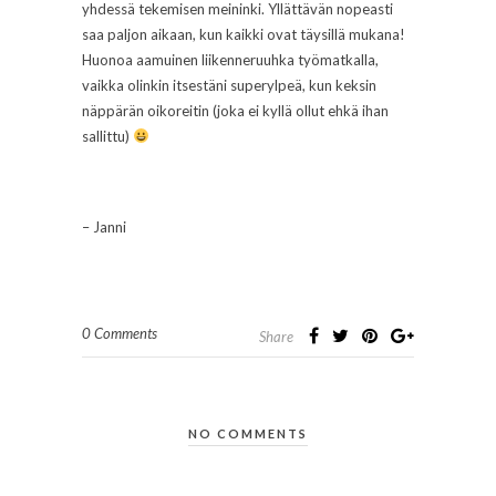
yhdessä tekemisen meininki. Yllättävän nopeasti
saa paljon aikaan, kun kaikki ovat täysillä mukana!
Huonoa aamuinen liikenneruuhka työmatkalla,
vaikka olinkin itsestäni superylpeä, kun keksin
näppärän oikoreitin (joka ei kyllä ollut ehkä ihan
sallittu)
– Janni
0 Comments
Share
NO COMMENTS