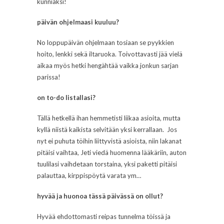
kunniaksi!
päivän ohjelmaasi kuuluu?
No loppupäivän ohjelmaan tosiaan se pyykkien
hoito, lenkki sekä iltaruoka. Toivottavasti jää vielä
aikaa myös hetki hengähtää vaikka jonkun sarjan
parissa!
on to-do listallasi?
Tällä hetkellä ihan hemmetisti liikaa asioita, mutta
kyllä niistä kaikista selvitään yksi kerrallaan. Jos
nyt ei puhuta töihin liittyvistä asioista, niin lakanat
pitäisi vaihtaa, Jeti viedä huomenna lääkäriin, auton
tuulilasi vaihdetaan torstaina, yksi paketti pitäisi
palauttaa, kirppispöytä varata ym…
hyvää ja huonoa tässä päivässä on ollut?
Hyvää ehdottomasti reipas tunnelma töissä ja