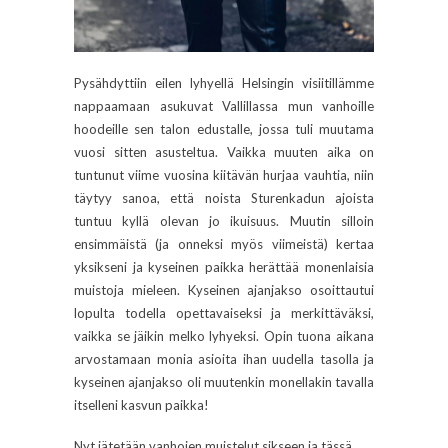
Pysähdyttiin eilen lyhyellä Helsingin visiitillämme
nappaamaan asukuvat Vallillassa mun vanhoille
hoodeille sen talon edustalle, jossa tuli muutama
vuosi sitten asusteltua. Vaikka muuten aika on
tuntunut viime vuosina kiitävän hurjaa vauhtia, niin
täytyy sanoa, että noista Sturenkadun ajoista
tuntuu kyllä olevan jo ikuisuus. Muutin silloin
ensimmäistä (ja onneksi myös viimeistä) kertaa
yksikseni ja kyseinen paikka herättää monenlaisia
muistoja mieleen. Kyseinen ajanjakso osoittautui
lopulta todella opettavaiseksi ja merkittäväksi,
vaikka se jäikin melko lyhyeksi. Opin tuona aikana
arvostamaan monia asioita ihan uudella tasolla ja
kyseinen ajanjakso oli muutenkin monellakin tavalla
itselleni kasvun paikka!
Nyt jätetään vanhojen muistelut sikseen ja tässä