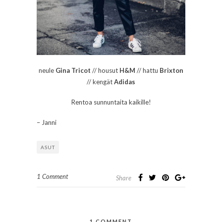
neule
Gina Tricot
// housut
H&M
// hattu
Brixton
// kengät
Adidas
Rentoa sunnuntaita kaikille!
– Janni
ASUT
1 Comment
Share
1 COMMENT