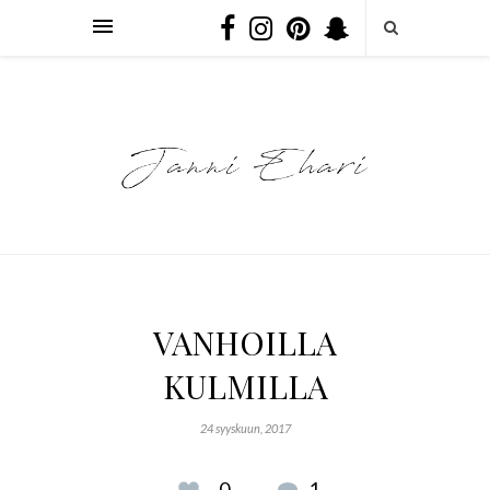
VANHOILLA
KULMILLA
24 syyskuun, 2017
0
1