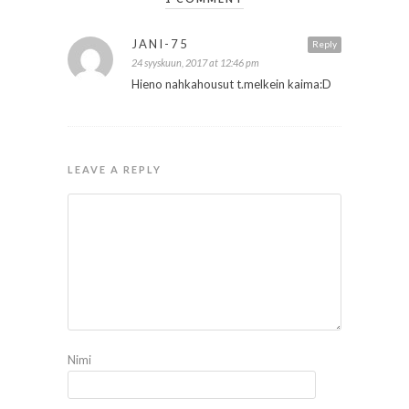
JANI-75
Reply
24 syyskuun, 2017 at 12:46 pm
Hieno nahkahousut t.melkein kaima:D
LEAVE A REPLY
Nimi