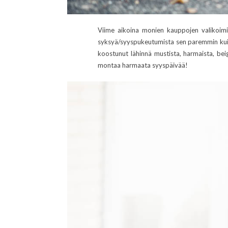
Viime aikoina monien kauppojen valikoimis
syksyä/syyspukeutumista sen paremmin kuin ju
koostunut lähinnä mustista, harmaista, be
montaa harmaata syyspäivää!