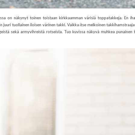
sa on näkynyt toinen toistaan kirkkaamman värisiä toppatakkeja. En ihan
uri tuollainen iloisen värinen takki. Vaikka itse melkoinen takkihamstraaja 
igeistä sekä armyvihreistä rotseista. Tuo kuvissa näkyvä muhkea punainen t