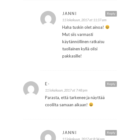
JANNI
Reply
11 lokakuun, 2017 at 11:37 am
Haha tuskin olet ainoa!
Mut siis varmasti
käytännöllinen ratkaisu
tuollainen kyllä olisi
pakkasille!
E-
Reply
11 lokakuun, 2017 at 7:48 pm
Parasta, että tarkenee ja näyttää
coolilta samaan aikaan!
JANNI
Reply
11 lokakuun, 2017 at 8:34 pm