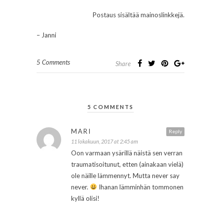
Postaus sisältää mainoslinkkejä.
– Janni
5 Comments
Share
5 COMMENTS
MARI
Reply
11 lokakuun, 2017 at 2:45 am
Oon varmaan ysärillä näistä sen verran
traumatisoitunut, etten (ainakaan vielä)
ole näille lämmennyt. Mutta never say
never.
Ihanan lämminhän tommonen
kyllä olisi!