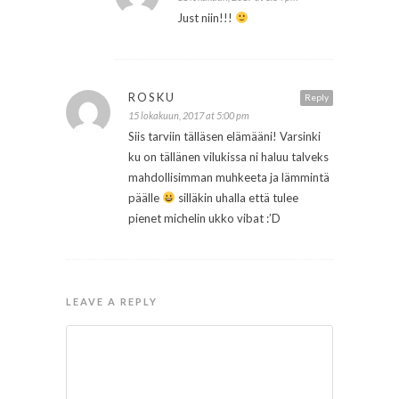
Just niin!!!
ROSKU
Reply
15 lokakuun, 2017 at 5:00 pm
Siis tarviin tälläsen elämääni! Varsinki
ku on tällänen vilukissa ni haluu talveks
mahdollisimman muhkeeta ja lämmintä
päälle
silläkin uhalla että tulee
pienet michelin ukko vibat :’D
LEAVE A REPLY