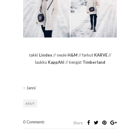
takki
Lindex
// neule
H&M
// farkut
KARVE
//
laukku
KappAhl
// kengät
Timberland
– Janni
ASUT
0 Comments
Share