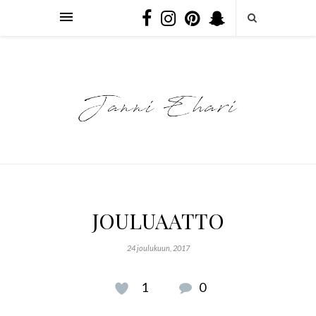
JOULUAATTO
24 joulukuun, 2017
1
0