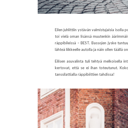
Eilen juhlittiin ystävän valmistujaisia isolla
toi vielä oman lisänsä muutenkin äärimmäise
räppibileissä – BEST. Bassojen jyske tuntu
lähteä liikkeelle autolla ja näin ollen tääll
Eilisen asuvalinta tuli tehtyä melkoisella i
kertovat, että se ei ihan toteutunut. Koko
tanssilattialla räppibiittien tahdissa!