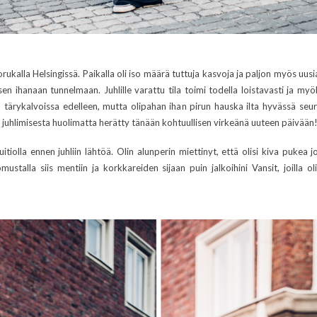
 porukalla Helsingissä. Paikalla oli iso määrä tuttuja kasvoja ja paljon myös uu
n ihanaan tunnelmaan. Juhlille varattu tila toimi todella loistavasti ja my
u tärykalvoissa edelleen, mutta olipahan ihan pirun hauska ilta hyvässä seur
ä on juhlimisesta huolimatta herätty tänään kohtuullisen virkeänä uuteen päivään
ntuitiolla ennen juhliin lähtöä. Olin alunperin miettinyt, että olisi kiva puke
mustalla siis mentiin ja korkkareiden sijaan puin jalkoihini Vansit, joill