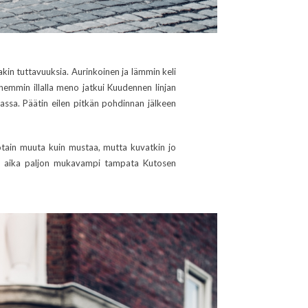
siakin tuttavuuksia. Aurinkoinen ja lämmin keli
öhemmin illalla meno jatkui Kuudennen linjan
assa. Päätin eilen pitkän pohdinnan jälkeen
!
a jotain muuta kuin mustaa, mutta kuvatkin jo
a oli aika paljon mukavampi tampata Kutosen