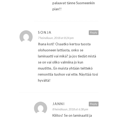
palaavat tänne Suomeenkin
pian!!
SONJA
Reply
7 heinäkuun, 2018 at 8:24 pm
Ihana koti! Osaatko kertoa tuosta
olohuoneen lattiasta, onko se
laminaatti vai mikä? ja jos tiedät mistä
se on vai oliko valmiina jo kun
muutitte.. En muista yhtään teittekö
remonttia tuohon vai ette. Näyttää tosi
hyvältä!
JANNI
Reply
8 heinäkuun, 2018 at 6:38 pm
Kiiitos! Se on laminaatti ja