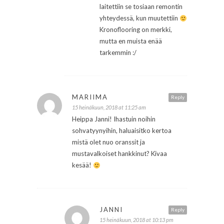
laitettiin se tosiaan remontin
yhteydessä, kun muutettiin
Kronoflooring on merkki,
mutta en muista enää
tarkemmin :/
MARIIMA
Reply
15 heinäkuun, 2018 at 11:25 am
Heippa Janni! Ihastuin noihin
sohvatyynyihin, haluaisitko kertoa
mistä olet nuo oranssit ja
mustavalkoiset hankkinut? Kivaa
kesää!
JANNI
Reply
15 heinäkuun, 2018 at 10:13 pm