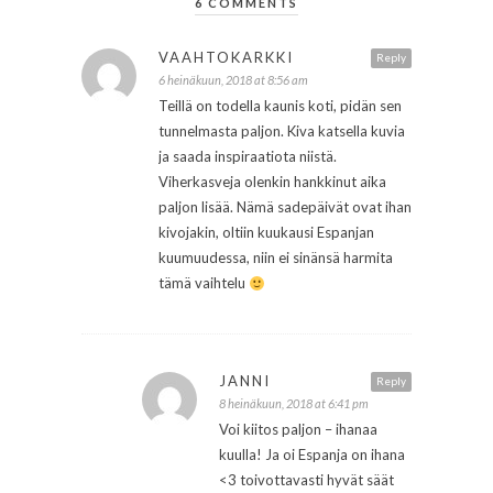
6 COMMENTS
VAAHTOKARKKI
Reply
6 heinäkuun, 2018 at 8:56 am
Teillä on todella kaunis koti, pidän sen
tunnelmasta paljon. Kiva katsella kuvia
ja saada inspiraatiota niistä.
Viherkasveja olenkin hankkinut aika
paljon lisää. Nämä sadepäivät ovat ihan
kivojakin, oltiin kuukausi Espanjan
kuumuudessa, niin ei sinänsä harmita
tämä vaihtelu
JANNI
Reply
8 heinäkuun, 2018 at 6:41 pm
Voi kiitos paljon – ihanaa
kuulla! Ja oi Espanja on ihana
<3 toivottavasti hyvät säät