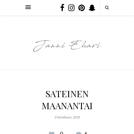
SATEINEN
MAANANTAI
2 heinäkuun, 2018
0
6