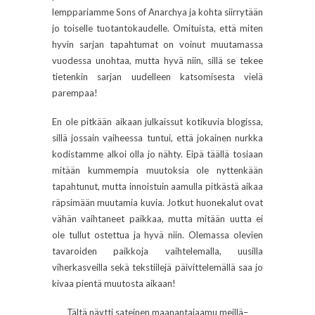
lemppariamme Sons of Anarchya ja kohta siirrytään
jo toiselle tuotantokaudelle. Omituista, että miten
hyvin sarjan tapahtumat on voinut muutamassa
vuodessa unohtaa, mutta hyvä niin, sillä se tekee
tietenkin sarjan uudelleen katsomisesta vielä
parempaa!
En ole pitkään aikaan julkaissut kotikuvia blogissa,
sillä jossain vaiheessa tuntui, että jokainen nurkka
kodistamme alkoi olla jo nähty. Eipä täällä tosiaan
mitään kummempia muutoksia ole nyttenkään
tapahtunut, mutta innoistuin aamulla pitkästä aikaa
räpsimään muutamia kuvia. Jotkut huonekalut ovat
vähän vaihtaneet paikkaa, mutta mitään uutta ei
ole tullut ostettua ja hyvä niin. Olemassa olevien
tavaroiden paikkoja vaihtelemalla, uusilla
viherkasveilla sekä tekstiilejä päivittelemällä saa jo
kivaa pientä muutosta aikaan!
Tältä näytti sateinen maanantaiaamu meillä–