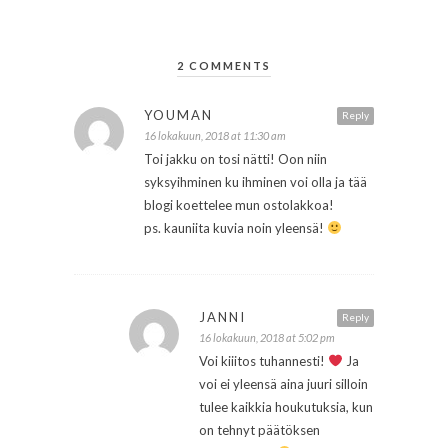
2 COMMENTS
YOUMAN
Reply
16 lokakuun, 2018 at 11:30 am
Toi jakku on tosi nätti! Oon niin
syksyihminen ku ihminen voi olla ja tää
blogi koettelee mun ostolakkoa!
ps. kauniita kuvia noin yleensä!
JANNI
Reply
16 lokakuun, 2018 at 5:02 pm
Voi kiiitos tuhannesti!
Ja
voi ei yleensä aina juuri silloin
tulee kaikkia houkutuksia, kun
on tehnyt päätöksen