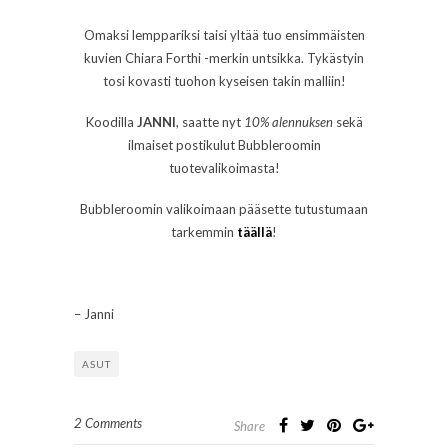
Omaksi lemppariksi taisi yltää tuo ensimmäisten
kuvien Chiara Forthi -merkin untsikka. Tykästyin
tosi kovasti tuohon kyseisen takin malliin!
Koodilla
JANNI
, saatte nyt
10% alennuksen
sekä
ilmaiset postikulut Bubbleroomin
tuotevalikoimasta!
Bubbleroomin valikoimaan pääsette tutustumaan
tarkemmin
täällä
!
– Janni
ASUT
2 Comments
Share