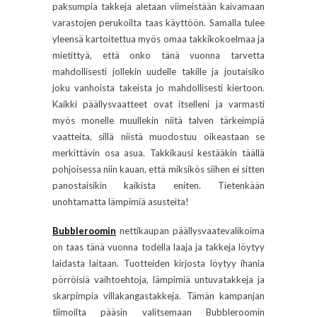
paksumpia takkeja aletaan viimeistään kaivamaan
varastojen perukoilta taas käyttöön. Samalla tulee
yleensä kartoitettua myös omaa takkikokoelmaa ja
mietittyä, että onko tänä vuonna tarvetta
mahdollisesti jollekin uudelle takille ja joutaisiko
joku vanhoista takeista jo mahdollisesti kiertoon.
Kaikki päällysvaatteet ovat itselleni ja varmasti
myös monelle muullekin niitä talven tärkeimpiä
vaatteita, sillä niistä muodostuu oikeastaan se
merkittävin osa asua. Takkikausi kestääkin täällä
pohjoisessa niin kauan, että miksikös siihen ei sitten
panostaisikin kaikista eniten. Tietenkään
unohtamatta lämpimiä asusteita!
Bubbleroomin
nettikaupan päällysvaatevalikoima
on taas tänä vuonna todella laaja ja takkeja löytyy
laidasta laitaan. Tuotteiden kirjosta löytyy ihania
pörröisiä vaihtoehtoja, lämpimiä untuvatakkeja ja
skarpimpia villakangastakkeja. Tämän kampanjan
tiimoilta pääsin valitsemaan Bubbleroomin