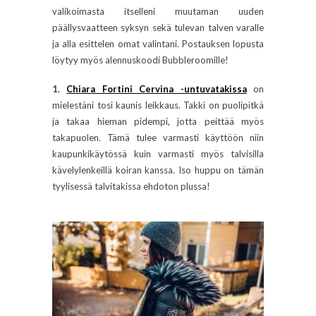
valikoimasta itselleni muutaman uuden
päällysvaatteen syksyn sekä tulevan talven varalle
ja alla esittelen omat valintani. Postauksen lopusta
löytyy myös alennuskoodi Bubbleroomille!
1.
Chiara Fortini Cervina -untuvatakissa
on
mielestäni tosi kaunis leikkaus. Takki on puolipitkä
ja takaa hieman pidempi, jotta peittää myös
takapuolen. Tämä tulee varmasti käyttöön niin
kaupunkikäytössä kuin varmasti myös talvisilla
kävelylenkeillä koiran kanssa. Iso huppu on tämän
tyylisessä talvitakissa ehdoton plussa!