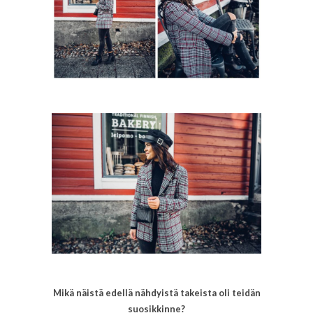
Mikä näistä edellä nähdyistä takeista oli teidän
suosikkinne?