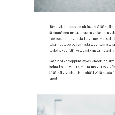
Tämä viikonloppu on pitänyt sisällään jälle
jälkimmäinen tuntuu muuten vallanneen viik
edelliset kolme vuotta I love me -messuilla 
tykännyt superpaljon tästä tapahtumasta ja m
tuulella. Pyörittiin ystäväni kanssa messuil
Saatiin viikonloppuna myös vihdoin edistys
kohta kolme vuotta, mutta tuo vieras-/työhu
Lisää säilytystilaa sinne pitäisi vielä saad
step!