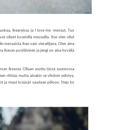
ruokaa, Ikeareissu ja I love me -messut. Tuo
vat olleet kyseisillä messuilla. Itse olen ollut
n messuista ihan vain vierailijana. Olen aina
 ihanan positiivinen ja jengi on aina hyvällä
hvan Ikeasta. Ollaan asuttu tässä asunnossa
n riittää, mutta ainakin se vihdoin edistyy.
siot ja muut krääsät saadaan piiloon. Step by