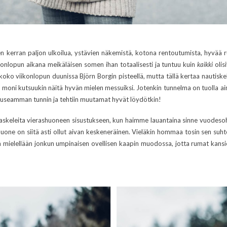
en kerran paljon ulkoilua, ystävien näkemistä, kotona rentoutumista, hyvää 
onlopun aikana meikäläisen somen ihan totaalisesti ja tuntuu kuin
kaikki
olisi
koko viikonlopun duunissa Björn Borgin pisteellä, mutta tällä kertaa nautiskeli
oni kutsuukin näitä hyvän mielen messuiksi. Jotenkin tunnelma on tuolla aina
la useamman tunnin ja tehtiin muutamat hyvät löydötkin!
askeleita vierashuoneen sisustukseen, kun haimme lauantaina sinne vuodeso
one on siitä asti ollut aivan keskeneräinen. Vieläkin hommaa tosin sen suhtee
a ja mielellään jonkun umpinaisen ovellisen kaapin muodossa, jotta rumat kan