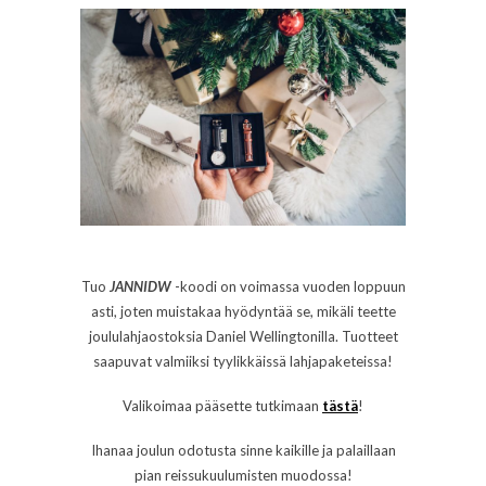
Tuo
JANNID
W
-koodi on voimassa vuoden loppuun
asti, joten muistakaa hyödyntää se, mikäli teette
joululahjaostoksia Daniel Wellingtonilla. Tuotteet
saapuvat valmiiksi tyylikkäissä lahjapaketeissa!
Valikoimaa pääsette tutkimaan
tästä
!
Ihanaa joulun odotusta sinne kaikille ja palaillaan
pian reissukuulumisten muodossa!