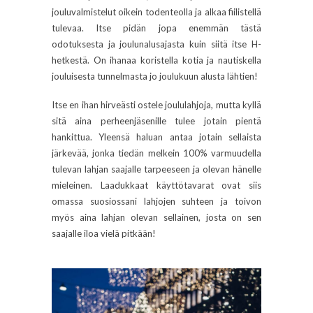
jouluvalmistelut oikein todenteolla ja alkaa fiilistellä
tulevaa. Itse pidän jopa enemmän tästä
odotuksesta ja joulunalusajasta kuin siitä itse H-
hetkestä. On ihanaa koristella kotia ja nautiskella
jouluisesta tunnelmasta jo joulukuun alusta lähtien!
Itse en ihan hirveästi ostele joululahjoja, mutta kyllä
sitä aina perheenjäsenille tulee jotain pientä
hankittua. Yleensä haluan antaa jotain sellaista
järkevää, jonka tiedän melkein 100% varmuudella
tulevan lahjan saajalle tarpeeseen ja olevan hänelle
mieleinen. Laadukkaat käyttötavarat ovat siis
omassa suosiossani lahjojen suhteen ja toivon
myös aina lahjan olevan sellainen, josta on sen
saajalle iloa vielä pitkään!