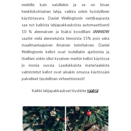
miehille kuin naisillekin ja se on kivan
henkilökohtainen lahja, vaikka onkin hyödyllinen
käyttötavara. Daniel Wellingtonin nettikaupasta
saa nyt kaikista lahjapakkauksista automaattisesti
10 % alennuksen ja lisäksi koodillani
JANNIDW
saatte vielä alennetuista hinnoista 15% pois sekä
maailmanlaajuisen ilmaisen toimituksen. Daniel
Wellingtonin kellot ovat todellakin ajattomia ja
itselläni onkin ollut kyseisen merkin kellot käytössä
jo monia vuosia. Laadukkaista materiaaleista
valmistetut kellot ovat ainakin omassa käytössäni
palvelleet täydellisen virheettömästi!
Kaikki lahjapakkaukset löydätte
täältä
!