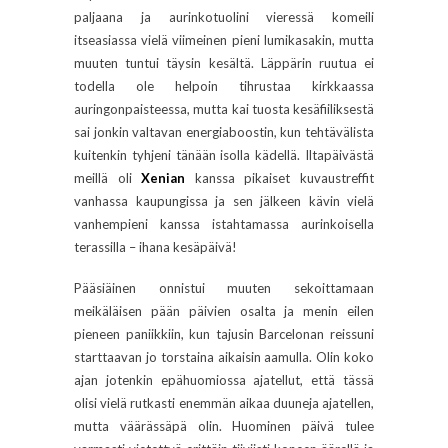
paljaana ja aurinkotuolini vieressä komeili
itseasiassa vielä viimeinen pieni lumikasakin, mutta
muuten tuntui täysin kesältä. Läppärin ruutua ei
todella ole helpoin tihrustaa kirkkaassa
auringonpaisteessa, mutta kai tuosta kesäfiiliksestä
sai jonkin valtavan energiaboostin, kun tehtävälista
kuitenkin tyhjeni tänään isolla kädellä. Iltapäivästä
meillä oli
Xenian
kanssa pikaiset kuvaustreffit
vanhassa kaupungissa ja sen jälkeen kävin vielä
vanhempieni kanssa istahtamassa aurinkoisella
terassilla – ihana kesäpäivä!
Pääsiäinen onnistui muuten sekoittamaan
meikäläisen pään päivien osalta ja menin eilen
pieneen paniikkiin, kun tajusin Barcelonan reissuni
starttaavan jo torstaina aikaisin aamulla. Olin koko
ajan jotenkin epähuomiossa ajatellut, että tässä
olisi vielä rutkasti enemmän aikaa duuneja ajatellen,
mutta väärässäpä olin. Huominen päivä tulee