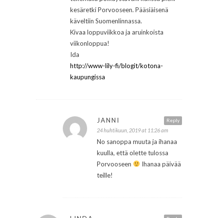
kesäretki Porvooseen. Pääsiäisenä
käveltiin Suomenlinnassa.
Kivaa loppuviikkoa ja aruinkoista
viikonloppua!
Ida
http://www-lily-fi/blogit/kotona-
kaupungissa
JANNI
Reply
24 huhtikuun, 2019 at 11:26 am
No sanoppa muuta ja ihanaa
kuulla, että olette tulossa
Porvooseen
Ihanaa päivää
teille!