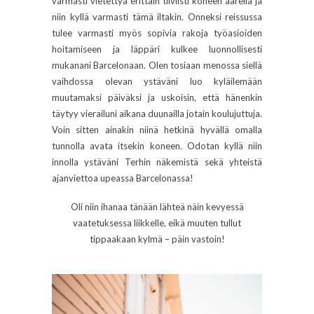
varmasti vietettyä erittäin tiiviisti koneen äärellä ja
niin kyllä varmasti tämä iltakin. Onneksi reissussa
tulee varmasti myös sopivia rakoja työasioiden
hoitamiseen ja läppäri kulkee luonnollisesti
mukanani Barcelonaan. Olen tosiaan menossa siellä
vaihdossa olevan ystäväni luo kyläilemään
muutamaksi päiväksi ja uskoisin, että hänenkin
täytyy vierailuni aikana duunailla jotain koulujuttuja.
Voin sitten ainakin niinä hetkinä hyvällä omalla
tunnolla avata itsekin koneen. Odotan kyllä niin
innolla ystäväni Terhin näkemistä sekä yhteistä
ajanviettoa upeassa Barcelonassa!
Oli niin ihanaa tänään lähteä näin kevyessä
vaatetuksessa liikkelle, eikä muuten tullut
tippaakaan kylmä – päin vastoin!