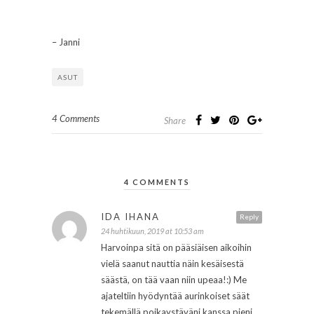
– Janni
ASUT
4 Comments
Share
4 COMMENTS
IDA IHANA
Reply
24 huhtikuun, 2019 at 10:53 am
Harvoinpa sitä on pääsiäisen aikoihin
vielä saanut nauttia näin kesäisestä
säästä, on tää vaan niin upeaa!:) Me
ajateltiin hyödyntää aurinkoiset säät
tekemällä poikaystäväni kanssa pieni