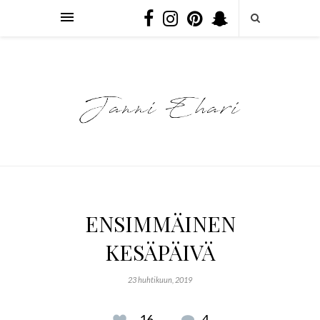
ENSIMMÄINEN
KESÄPÄIVÄ
23 huhtikuun, 2019
16
4