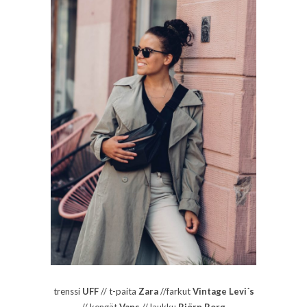
trenssi
UFF
// t-paita
Zara
//farkut
Vintage Levi´s
// kengät
Vans
// laukku
Björn Borg