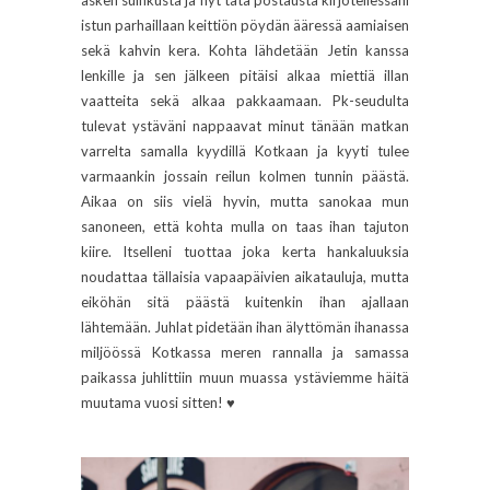
äsken suihkusta ja nyt tätä postausta kirjotellessani
istun parhaillaan keittiön pöydän ääressä aamiaisen
sekä kahvin kera. Kohta lähdetään Jetin kanssa
lenkille ja sen jälkeen pitäisi alkaa miettiä illan
vaatteita sekä alkaa pakkaamaan. Pk-seudulta
tulevat ystäväni nappaavat minut tänään matkan
varrelta samalla kyydillä Kotkaan ja kyyti tulee
varmaankin jossain reilun kolmen tunnin päästä.
Aikaa on siis vielä hyvin, mutta sanokaa mun
sanoneen, että kohta mulla on taas ihan tajuton
kiire. Itselleni tuottaa joka kerta hankaluuksia
noudattaa tällaisia vapaapäivien aikatauluja, mutta
eiköhän sitä päästä kuitenkin ihan ajallaan
lähtemään. Juhlat pidetään ihan älyttömän ihanassa
miljöössä Kotkassa meren rannalla ja samassa
paikassa juhlittiin muun muassa ystäviemme häitä
muutama vuosi sitten! ♥