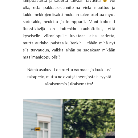
lämpöastetta ja sadetta taivaan täydeltä
Voi
olla, että pakkaussuunnitelma vielä muuttuu ja
kukkamekkojen lisäksi mukaan tulee otettua myös
sadetakki, neuleita ja kumpparit. Moni kokenut
Ruissi-kävijä on kuitenkin rauhoitellut, että
kyseiselle viikonlopulle luvataan aina sadetta,
mutta aurinko paistaa kuitenkin – tähän minä nyt
siis turvaudun, vaikka eihän se sadekaan mikään
maailmanloppu olisi!
Nämä asukuvat on otettu varmaan jo kuukausi
takaperin, mutta ne ovat jääneet jostain syystä
aikaisemmin julkaisematta!