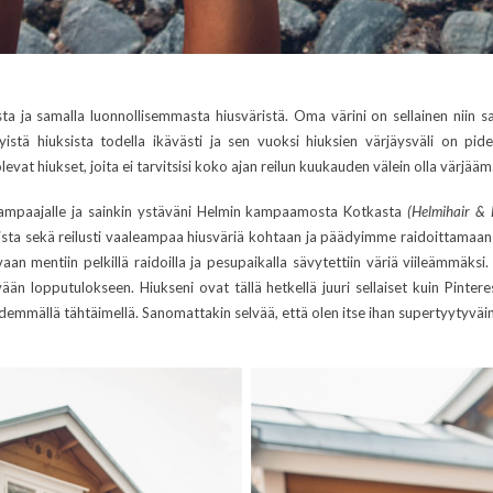
ta ja samalla luonnollisemmasta hiusväristä. Oma värini on sellainen niin 
stä hiuksista todella ikävästi ja sen vuoksi hiuksien värjäysväli on pide
levat hiukset, joita ei tarvitsisi koko ajan reilun kuukauden välein olla värjää
 kampaajalle ja sainkin ystäväni Helmin kampaamosta Kotkasta
(Helmihair & B
ollista sekä reilusti vaaleampaa hiusväriä kohtaan ja päädyimme raidoittamaan
 vaan mentiin pelkillä raidoilla ja pesupaikalla sävytettiin väriä viileämmäks
 lopputulokseen. Hiukseni ovat tällä hetkellä juuri sellaiset kuin Pinteres
idemmällä tähtäimellä. Sanomattakin selvää, että olen itse ihan supertyytyväi