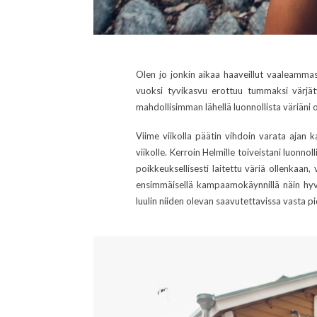
Olen jo jonkin aikaa haaveillut vaaleammas
vuoksi tyvikasvu erottuu tummaksi värjätyi
mahdollisimman lähellä luonnollista väriäni o
Viime viikolla päätin vihdoin varata ajan
viikolle. Kerroin Helmille toiveistani luonn
poikkeuksellisesti laitettu väriä ollenkaan,
ensimmäisellä kampaamokäynnillä näin hyvään
luulin niiden olevan saavutettavissa vasta p