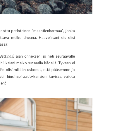
sanottu perinteinen ”maantienharmaa”, jonka
ttävä melko tiheänä. Haaveissani siis olisi
mässä!
ettinail)
ajan onnekseni jo heti seuraavalle
 hiuksiani melko runsaalla kädellä. Tyveen ei
i. En olisi millään uskonut, että pääsemme jo
tin hiusinspiraatio-kansioni kuvissa, vaikka
nen!