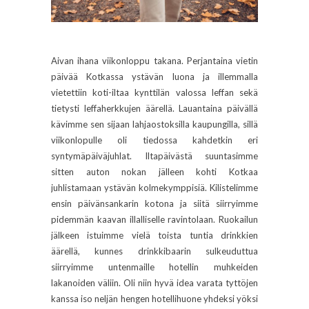
Aivan ihana viikonloppu takana. Perjantaina vietin
päivää Kotkassa ystävän luona ja illemmalla
vietettiin koti-iltaa kynttilän valossa leffan sekä
tietysti leffaherkkujen äärellä. Lauantaina päivällä
kävimme sen sijaan lahjaostoksilla kaupungilla, sillä
viikonlopulle oli tiedossa kahdetkin eri
syntymäpäiväjuhlat. Iltapäivästä suuntasimme
sitten auton nokan jälleen kohti Kotkaa
juhlistamaan ystävän kolmekymppisiä. Kilistelimme
ensin päivänsankarin kotona ja siitä siirryimme
pidemmän kaavan illalliselle ravintolaan. Ruokailun
jälkeen istuimme vielä toista tuntia drinkkien
äärellä, kunnes drinkkibaarin sulkeuduttua
siirryimme untenmaille hotellin muhkeiden
lakanoiden väliin. Oli niin hyvä idea varata tyttöjen
kanssa iso neljän hengen hotellihuone yhdeksi yöksi