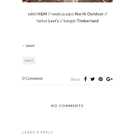
takki
H&M
// neule ja pipo
North Outdoor
//
farkut
Levi’s
// kengät
Timberland
– Janni
ASUT
0 Comments
Share
NO COMMENTS
LEAVE A REPLY