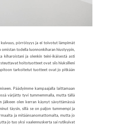
ä: kuivuus, pörröisyys ja ei toivotut lämpimät
iin omistan todella luonnonkiharan hiustyypin,
iharoistani ja olenkin teini-ikäisestä asti
steuttavat hoitotuotteet ovat siis hiuksilleni
läpitoon tarkoitetut tuotteet ovat jo pitkään
jäämiseen. Päädyimme kampaajalla laittamaan
ydessä värjätty tyvi tummemmalla, mutta tällä
ämän jälkeen olen kerran käynyt sävyttämässä
inut täysin, sillä se on paljon tummempi ja
harmaalta ja mitäänsanomattomalta, mutta jo
utta jo tuo yksi vaalennuskerta sai rutikuivat