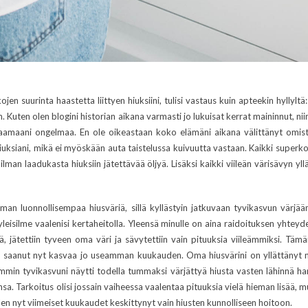
jen suurinta haastetta liittyen hiuksiini, tulisi vastaus kuin apteekin hyllylt
. Kuten olen blogini historian aikana varmasti jo lukuisat kerrat maininnut, n
taamaani ongelmaa. En ole oikeastaan koko elämäni aikana välittänyt omista k
hiuksiani, mikä ei myöskään auta taistelussa kuivuutta vastaan. Kaikki superko
ilman laadukasta hiuksiin jätettävää öljyä. Lisäksi kaikki viileän värisävyn yl
eman luonnollisempaa hiusväriä, sillä kyllästyin jatkuvaan tyvikasvun vär
 yleisilme vaalenisi kertaheitolla. Yleensä minulle on aina raidoituksen yhte
eä, jätettiin tyveen oma väri ja sävytettiin vain pituuksia viileämmiksi. T
n saanut nyt kasvaa jo useamman kuukauden. Oma hiusvärini on yllättänyt m
semmin tyvikasvuni näytti todella tummaksi värjättyä hiusta vasten lähinnä 
insa. Tarkoitus olisi jossain vaiheessa vaalentaa pituuksia vielä hieman lisää, m
len nyt viimeiset kuukaudet keskittynyt vain hiusten kunnolliseen hoitoon.