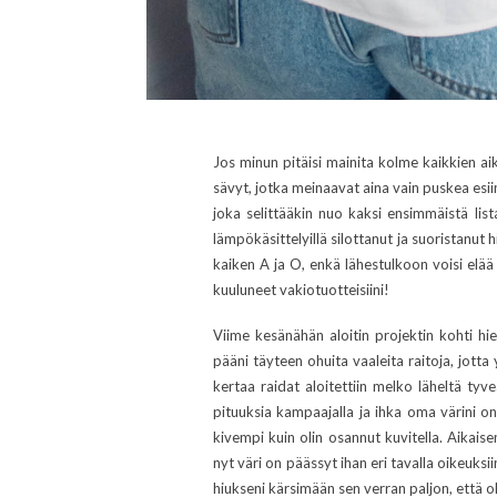
Jos minun pitäisi mainita kolme kaikkien aiko
sävyt, jotka meinaavat aina vain puskea esiin
joka selittääkin nuo kaksi ensimmäistä lis
lämpökäsittelyillä silottanut ja suoristanut 
kaiken A ja O, enkä lähestulkoon voisi elää 
kuuluneet vakiotuotteisiini!
Viime kesänähän aloitin projektin kohti hi
pääni täyteen ohuita vaaleita raitoja, jotta
kertaa raidat aloitettiin melko läheltä tyv
pituuksia kampaajalla ja ihka oma värini o
kivempi kuin olin osannut kuvitella. Aikai
nyt väri on päässyt ihan eri tavalla oikeuksi
hiukseni kärsimään sen verran paljon, että o