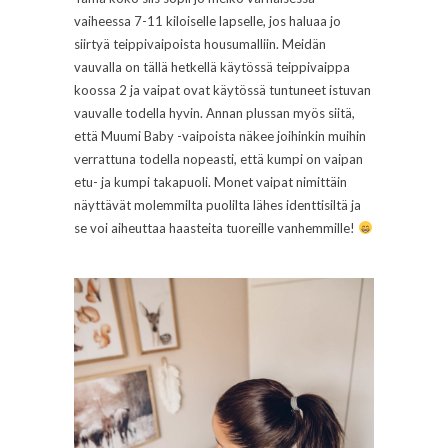
vaiheessa 7-11 kiloiselle lapselle, jos haluaa jo
siirtyä teippivaipoista housumalliin. Meidän
vauvalla on tällä hetkellä käytössä teippivaippa
koossa 2 ja vaipat ovat käytössä tuntuneet istuvan
vauvalle todella hyvin. Annan plussan myös siitä,
että Muumi Baby -vaipoista näkee joihinkin muihin
verrattuna todella nopeasti, että kumpi on vaipan
etu- ja kumpi takapuoli. Monet vaipat nimittäin
näyttävät molemmilta puolilta lähes identtisiltä ja
se voi aiheuttaa haasteita tuoreille vanhemmille!