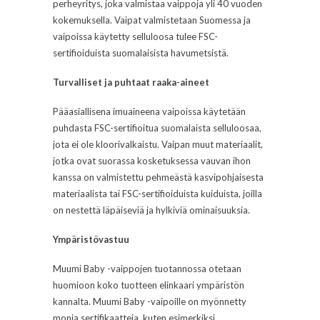
perheyritys, joka valmistaa vaippoja yli 40 vuoden
kokemuksella. Vaipat valmistetaan Suomessa ja
vaipoissa käytetty selluloosa tulee FSC-
sertifioiduista suomalaisista havumetsistä.
Turvalliset ja puhtaat raaka-aineet
Pääasiallisena imuaineena vaipoissa käytetään
puhdasta FSC-sertifioitua suomalaista selluloosaa,
jota ei ole kloorivalkaistu. Vaipan muut materiaalit,
jotka ovat suorassa kosketuksessa vauvan ihon
kanssa on valmistettu pehmeästä kasvipohjaisesta
materiaalista tai FSC-sertifioiduista kuiduista, joilla
on nestettä läpäiseviä ja hylkiviä ominaisuuksia.
Ympäristövastuu
Muumi Baby -vaippojen tuotannossa otetaan
huomioon koko tuotteen elinkaari ympäristön
kannalta. Muumi Baby -vaipoille on myönnetty
monia sertifikaatteja, kuten esimerkiksi