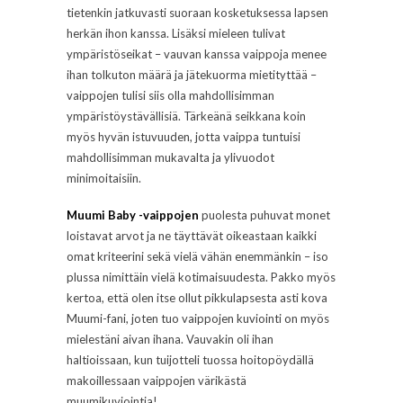
tietenkin jatkuvasti suoraan kosketuksessa lapsen
herkän ihon kanssa. Lisäksi mieleen tulivat
ympäristöseikat – vauvan kanssa vaippoja menee
ihan tolkuton määrä ja jätekuorma mietityttää –
vaippojen tulisi siis olla mahdollisimman
ympäristöystävällisiä. Tärkeänä seikkana koin
myös hyvän istuvuuden, jotta vaippa tuntuisi
mahdollisimman mukavalta ja ylivuodot
minimoitaisiin.
Muumi Baby -vaippojen
puolesta puhuvat monet
loistavat arvot ja ne täyttävät oikeastaan kaikki
omat kriteerini sekä vielä vähän enemmänkin – iso
plussa nimittäin vielä kotimaisuudesta. Pakko myös
kertoa, että olen itse ollut pikkulapsesta asti kova
Muumi-fani, joten tuo vaippojen kuviointi on myös
mielestäni aivan ihana. Vauvakin oli ihan
haltioissaan, kun tuijotteli tuossa hoitopöydällä
makoillessaan vaippojen värikästä
muumikuviointia!