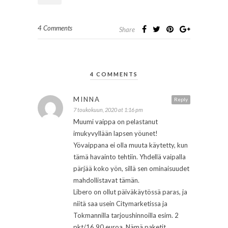
4 Comments
Share
4 COMMENTS
MINNA
Reply
7 toukokuun, 2020 at 1:16 pm
Muumi vaippa on pelastanut
imukyvyllään lapsen yöunet!
Yövaippana ei olla muuta käytetty, kun
tämä havainto tehtiin. Yhdellä vaipalla
pärjää koko yön, sillä sen ominaisuudet
mahdollistavat tämän.
Libero on ollut päiväkäytössä paras, ja
niitä saa usein Citymarketissa ja
Tokmannilla tarjoushinnoilla esim. 2
pkt/16,90 euroa. Nämä paketit