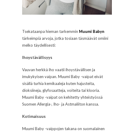
Tsekataanpa hieman tarkemmin
Muumi Babyn
tärkeimpiä arvoja, jotka tosiaan täsmäävät omiini
melko täydellisesti:
Ihoystävällisyys
Vauvan herkkä iho vaatii ihoystävällisen ja
imukykyisen vaipan. Muumi Baby -vaipat eivät
sisällä turhia kemikaaleja kuten hajusteita,
dioksiineja, glyfosaatteja, voiteita tai klooria.
Muumi Baby -vaipat on kehitetty yhteistyössä
Suomen Allergia-, Iho- ja Astmaliiton kanssa.
Kotimaisuus
Muumi Baby -vaippojen takana on suomalainen