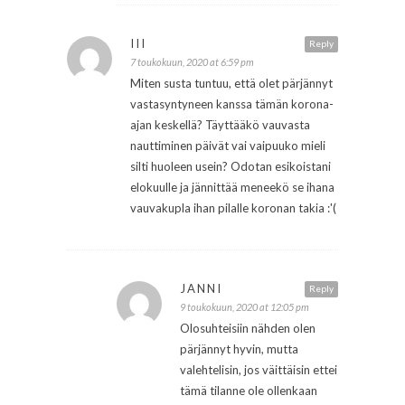
III
Reply
7 toukokuun, 2020 at 6:59 pm
Miten susta tuntuu, että olet pärjännyt
vastasyntyneen kanssa tämän korona-
ajan keskellä? Täyttääkö vauvasta
nauttiminen päivät vai vaipuuko mieli
silti huoleen usein? Odotan esikoistani
elokuulle ja jännittää meneekö se ihana
vauvakupla ihan pilalle koronan takia :'(
JANNI
Reply
9 toukokuun, 2020 at 12:05 pm
Olosuhteisiin nähden olen
pärjännyt hyvin, mutta
valehtelisin, jos väittäisin ettei
tämä tilanne ole ollenkaan