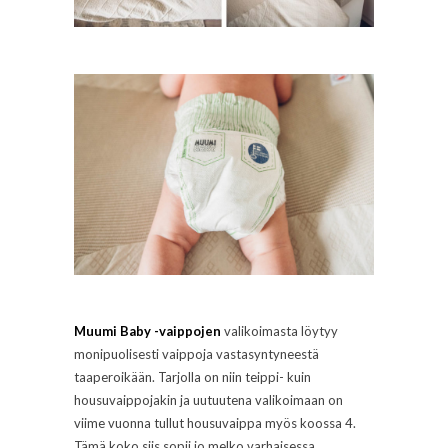
Muumi Baby -vaippojen
valikoimasta löytyy
monipuolisesti vaippoja vastasyntyneestä
taaperoikään. Tarjolla on niin teippi- kuin
housuvaippojakin ja uutuutena valikoimaan on
viime vuonna tullut housuvaippa myös koossa 4.
Tämä koko siis sopii jo melko varhaisessa