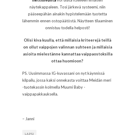
nettisivuilta
voi tilata itselleen ilmaisen
näytekappaleen. Tosi järkevä systeemi, niin
pääseepähän ainakin hypistelemään tuotetta
lähemmin ennen ostopäätöstä. Näytteen tilaaminen
onnistuu todella helposti!
Olisi kiva kuulla, että millaisia kriteerejä teillä
on ollut vaippojen valinnan suhteen ja millaisia
asioita mielestänne kannattaa vaippaostoksilla
ottaa huomioon?
PS. Uusimmassa IG-kuvassani on nyt käynnissä
kilpailu, jossa kaksi onnekasta voittaa Meidän meri
-tuotekassin kolmella Muumi Baby -
vaippapakkauksella.
– Janni
LAPSI