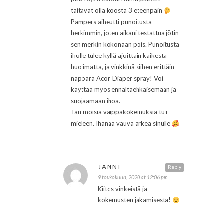
taitavat olla koosta 3 eteenpäin
Pampers aiheutti punoitusta
herkimmin, joten aikani testattua jötin
sen merkin kokonaan pois. Punoitusta
iholle tulee kyllä ajoittain kaikesta
huolimatta, ja vinkkinä siihen erittäin
näppärä Acon Diaper spray! Voi
käyttää myös ennaltaehkäisemään ja
suojaamaan ihoa.
Tämmöisiä vaippakokemuksia tuli
mieleen. Ihanaa vauva arkea sinulle
JANNI
Reply
9 toukokuun, 2020 at 12:06 pm
Kiitos vinkeistä ja
kokemusten jakamisesta!