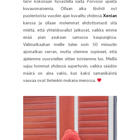
tarvi kokonaan hyvästellä näitä Porvoon upeita
kuvausmaisemia. Ollaan aika tiiviisti nyt
puolentoista vuoden ajan kuvailtu yhdessä
Xenian
kanssa ja ollaan molemmat ehdottomasti sitä
mieltä, että yhteiskuvailut jatkuvat, vaikka emme
enää pian asukaan samassa kaupungissa.
Välimatkaahan meille tulee noin 50 minuutin
ajomatkan verran, mutta olemme sopineet, että
ajelemme vuorotellen sitten toistemme luo. Meillä
sujuu hommat yhdessä superhyvin, vaikka säädön
määrä on aina vakio, kun kaksi samanikäistä
vauvaa ovat tietenkin mukana menossa.