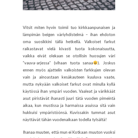
Vitsit miten hyvin toimii tuo kirkkaanpunaisen ja
lämpimän beigen väriyhdistelmä – ihan ehdoton
oma suosikkini tällä hetkellä. Valkoiset farkut
raikastavat vielä kivasti tuota kokonaisuutta,
vaikka eivät olekaan se otollisin huosujen väri
”vauva-arjessa” (vihaan tuota sanaa
). Joskus
ennen myös ajattelin valkoisten farkkujen olevan
vain ja ainoastaan kesäkauteen kuuluva vaate,
mutta nykyään valkoiset farkut ovat minulla kyllä
käytössä ihan ympäri vuoden. Vaaleat ja värikkäät
asut piristävät ihanasti juuri tätä vuoden pimeintä
aikaa, kun mustissa ja harmaissa asuissa sitä vain
hukkuisi ympäristöönsä. Kuvissakin tummat asut
näyttävät tähän vuodenaikaan todella tylsältä!
Ihanaa muuten, että mun ei Kotkaan muuton vuoksi