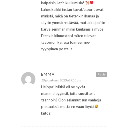
kaipaisin Jetin kuulumisia!
Lähes kaikki instan kuvat/stoorit ovat
ministä, mikä on tietenkin ihanaa ja
täysin ymmärrettävää, mutta kaipaisin
karvaisemman minin kuulumisia myös!
Etenkin kiinnostaisi miten tulevat
taaperon kanssa toimeen jne-
tyyppinen postaus.
EMMA
Reply
18 joulukuun, 2020 at 9:18 am
Heippa! Mitkä oli ne hyvät
mammalegginsit, joita suosittelit
taannoin? Oon selannut sun vanhoja
postauksia mutta en vaan löydä
kiitos!