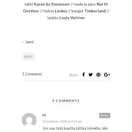
takki
Karen by Simonsen
// neule ja pipo
North
Outdoor
// farkut
Lindex
// kengät
Timberland
//
laukku
Louis Vuitton
– Janni
ASUT
3 Comments
Share
3 COMMENTS
M
Reply
8 joulukuun, 2020 at 4:14 pm
Jos saa tätä kautta jättää toiveita, niin