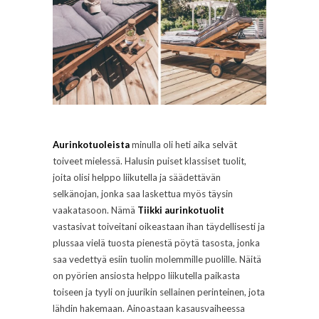
Aurinkotuoleista
minulla oli heti aika selvät
toiveet mielessä. Halusin puiset klassiset tuolit,
joita olisi helppo liikutella ja säädettävän
selkänojan, jonka saa laskettua myös täysin
vaakatasoon. Nämä
Tiikki aurinkotuolit
vastasivat toiveitani oikeastaan ihan täydellisesti ja
plussaa vielä tuosta pienestä pöytä tasosta, jonka
saa vedettyä esiin tuolin molemmille puolille. Näitä
on pyörien ansiosta helppo liikutella paikasta
toiseen ja tyyli on juurikin sellainen perinteinen, jota
lähdin hakemaan. Ainoastaan kasausvaiheessa