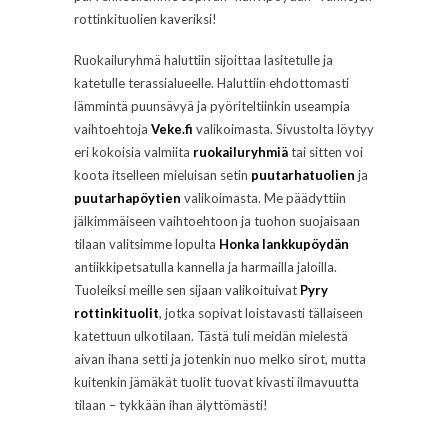
rottinkituolien kaveriksi!
Ruokailuryhmä haluttiin sijoittaa lasitetulle ja
katetulle terassialueelle. Haluttiin ehdottomasti
lämmintä puunsävyä ja pyöriteltiinkin useampia
vaihtoehtoja
Veke.fi
valikoimasta. Sivustolta löytyy
eri kokoisia valmiita
ruokailuryhmiä
tai sitten voi
koota itselleen mieluisan setin
puutarhatuolien
ja
puutarhapöytien
valikoimasta. Me päädyttiin
jälkimmäiseen vaihtoehtoon ja tuohon suojaisaan
tilaan valitsimme lopulta
Honka lankkupöydän
antiikkipetsatulla kannella ja harmailla jaloilla.
Tuoleiksi meille sen sijaan valikoituivat
Pyry
rottinkituolit
, jotka sopivat loistavasti tällaiseen
katettuun ulkotilaan. Tästä tuli meidän mielestä
aivan ihana setti ja jotenkin nuo melko sirot, mutta
kuitenkin jämäkät tuolit tuovat kivasti ilmavuutta
tilaan – tykkään ihan älyttömästi!