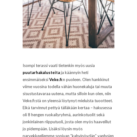
Isompi terassi vaati tietenkin myös uusia
puutarhakalusteita
ja käännyin heti
ensimmäiseksi
Veke.fi
:n puoleen. Olen hankkinut
viime vuosina todella vähän huonekaluja tai muuta
sisustustavaraa uutena, mutta silloin kun olen, niin
Veke.fi:stä on yleensä löytynyt mieluista tuootteet.
Eikä tarvinnut pettyä tälläkään kertaa – hakusessa
oli 8 hengen ruokailyryhmä, aurinkotuolit sekä
jonkinlainen riipputuoli, josta olen myös haaveillut
jo pidempään. Lisäksi löysin myös
parvekkeellemme sopivan ”kahvipöydän” vanhojen