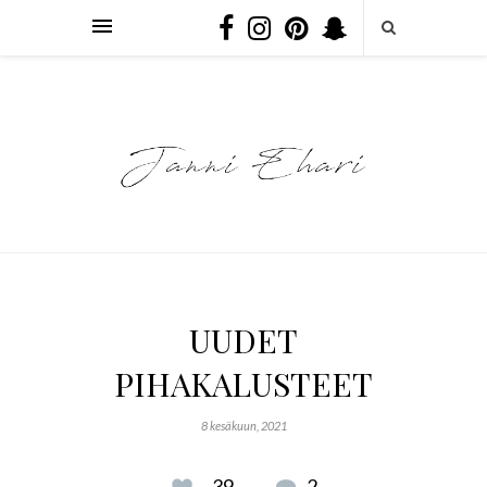
UUDET
PIHAKALUSTEET
8 kesäkuun, 2021
39
2