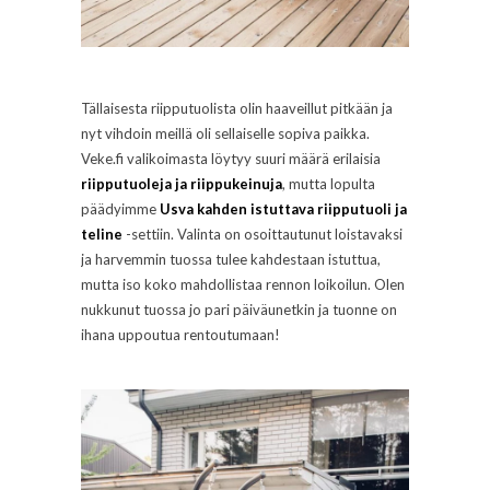
Tällaisesta riipputuolista olin haaveillut pitkään ja
nyt vihdoin meillä oli sellaiselle sopiva paikka.
Veke.fi valikoimasta löytyy suuri määrä erilaisia
riipputuoleja ja riippukeinuja
, mutta lopulta
päädyimme
Usva kahden istuttava riipputuoli ja
teline
-settiin. Valinta on osoittautunut loistavaksi
ja harvemmin tuossa tulee kahdestaan istuttua,
mutta iso koko mahdollistaa rennon loikoilun. Olen
nukkunut tuossa jo pari päiväunetkin ja tuonne on
ihana uppoutua rentoutumaan!