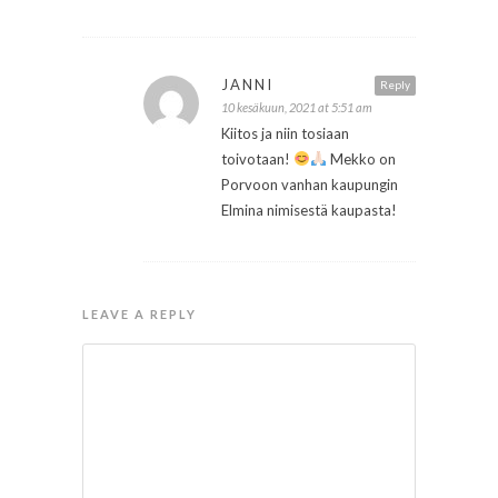
JANNI
Reply
10 kesäkuun, 2021 at 5:51 am
Kiitos ja niin tosiaan
toivotaan!
Mekko on
Porvoon vanhan kaupungin
Elmina nimisestä kaupasta!
LEAVE A REPLY