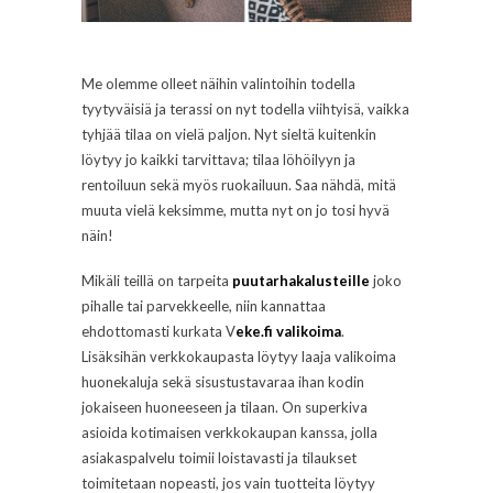
Me olemme olleet näihin valintoihin todella
tyytyväisiä ja terassi on nyt todella viihtyisä, vaikka
tyhjää tilaa on vielä paljon. Nyt sieltä kuitenkin
löytyy jo kaikki tarvittava; tilaa löhöilyyn ja
rentoiluun sekä myös ruokailuun. Saa nähdä, mitä
muuta vielä keksimme, mutta nyt on jo tosi hyvä
näin!
Mikäli teillä on tarpeita
puutarhakalusteille
joko
pihalle tai parvekkeelle, niin kannattaa
ehdottomasti kurkata V
eke.fi valikoima
.
Lisäksihän verkkokaupasta löytyy laaja valikoima
huonekaluja sekä sisustustavaraa ihan kodin
jokaiseen huoneeseen ja tilaan. On superkiva
asioida kotimaisen verkkokaupan kanssa, jolla
asiakaspalvelu toimii loistavasti ja tilaukset
toimitetaan nopeasti, jos vain tuotteita löytyy