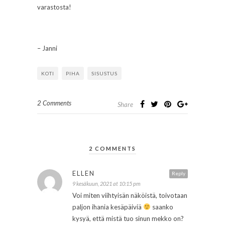
varastosta!
– Janni
KOTI
PIHA
SISUSTUS
2 Comments
Share
2 COMMENTS
ELLEN
Reply
9 kesäkuun, 2021 at 10:15 pm
Voi miten viihtyisän näköistä, toivotaan
paljon ihania kesäpäiviä
saanko
kysyä, että mistä tuo sinun mekko on?